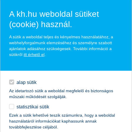
A kh.hu weboldal sütiket
(cookie) használ.
hírek és hivatalos
A sütik a weboldal teljes és kényelmes használatához, a
közzétételek
webhelyforgalmunk elemzéséhez és személyre szabott
ajánlatok adásához szükségesek. További információ a
sütikről
itt érhető el
.
egyéb
English
alap sütik
Az idetartozó sütik a weboldal megfelelő és biztonságos
műszaki működését szolgálják.
statisztikai sütik
ha a négy fal között telik a gyereknap
Ezek a sütik lehetővé teszik számunkra, hogy a weboldal
használatáról információkat kaphassunk annak
2016.05.27.
továbbfejlesztése céljából.