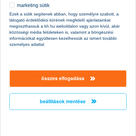
A gyereknap a legtöbb kicsi számára felhőtlen játékkal,
marketing sütik
szabadban futkározással, élményekkel telik. De mi van akkor, ha
Ezek a sütik segítenek abban, hogy személyre szabott, a
gyermekünk pont most betegszik le, és a szobafogságra
látogató érdeklődési körének megfelelő ajánlatainkat
kényszerül? A K&H gyógyvarázs ad néhány tippet, hogyan
megoszthassuk a kh.hu weboldalon vagy azon kívül, akár
tehetjük ezt a nehéz időszakot kicsit örömtelibbé!
közösségi média felületeken is, valamint a böngészési
információkat együttesen kezelhessük az ismert további
személyes adattal.
Több munkahely, magasabb fizetés a
kkv-knál
2016.05.26.
összes elfogadása
Erőteljesen megugrott a munkaerő-felvételt tervező cégek
aránya, minden negyedik kkv tervez álláshirdetést feladni a
következő egy évben. Emellett a fizetésemelési szándék is nőtt,
durván a vállalkozások harmadánál számíthatnak a dolgozók
beállítások mentése
magasabb bérre – derül ki a K&H kkv bizalmi index kutatás
adataiból.
lecsapott a vihar