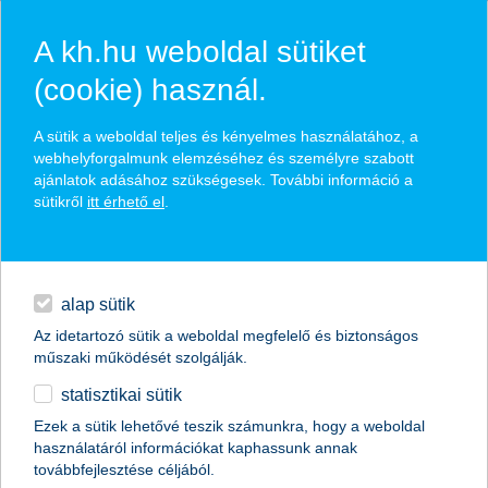
A kh.hu weboldal sütiket
(cookie) használ.
hírek és hivatalos
A sütik a weboldal teljes és kényelmes használatához, a
közzétételek
webhelyforgalmunk elemzéséhez és személyre szabott
ajánlatok adásához szükségesek. További információ a
sütikről
itt érhető el
.
egyéb
English
alap sütik
Az idetartozó sütik a weboldal megfelelő és biztonságos
műszaki működését szolgálják.
statisztikai sütik
újító-e a magyar agrárium?
Ezek a sütik lehetővé teszik számunkra, hogy a weboldal
használatáról információkat kaphassunk annak
2016.06.21.
továbbfejlesztése céljából.