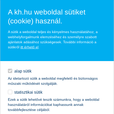
A kh.hu weboldal sütiket
(cookie) használ.
hírek és hivatalos
A sütik a weboldal teljes és kényelmes használatához, a
közzétételek
webhelyforgalmunk elemzéséhez és személyre szabott
ajánlatok adásához szükségesek. További információ a
sütikről
itt érhető el
.
egyéb
English
alap sütik
Az idetartozó sütik a weboldal megfelelő és biztonságos
műszaki működését szolgálják.
statisztikai sütik
a tudás megvan, az eszköz hiányzik
Ezek a sütik lehetővé teszik számunkra, hogy a weboldal
használatáról információkat kaphassunk annak
egészségügyi körkép az orvosi eszközállományról
továbbfejlesztése céljából.