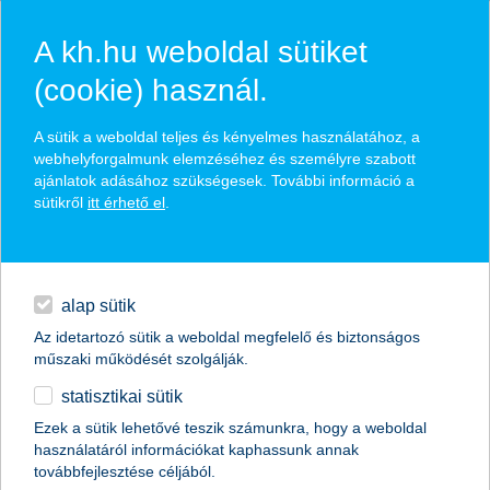
A kh.hu weboldal sütiket
(cookie) használ.
hírek és hivatalos
A sütik a weboldal teljes és kényelmes használatához, a
közzétételek
webhelyforgalmunk elemzéséhez és személyre szabott
ajánlatok adásához szükségesek. További információ a
sütikről
itt érhető el
.
egyéb
English
alap sütik
Az idetartozó sütik a weboldal megfelelő és biztonságos
műszaki működését szolgálják.
statisztikai sütik
csúcsra jár a kkv-k bizalma
Ezek a sütik lehetővé teszik számunkra, hogy a weboldal
használatáról információkat kaphassunk annak
2016.10.04.
továbbfejlesztése céljából.