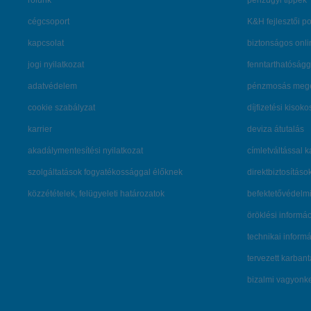
rólunk
pénzügyi tippek
cégcsoport
K&H fejlesztői po
kapcsolat
biztonságos onli
jogi nyilatkozat
fenntarthatóságg
adatvédelem
pénzmosás mege
cookie szabályzat
díjfizetési kisoko
karrier
deviza átutalás
akadálymentesítési nyilatkozat
címletváltással 
szolgáltatások fogyatékossággal élőknek
direktbiztosításo
közzétételek, felügyeleti határozatok
befektetővédelmi
öröklési informá
technikai inform
tervezett karban
bizalmi vagyon