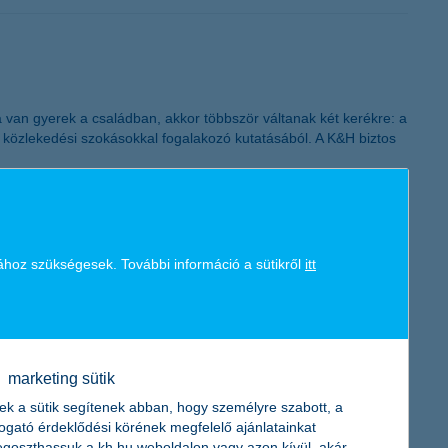
K&H token megújítás
van gyerek a családban, akkor többször váltanak két kerékre: a
tó közlekedési szokásokkal fogalakozó kutatásából. A K&H biztos
ához szükségesek. További információ a sütikről
itt
 járó, egyelőre kiszámíthatatlan gazdaságpolitika teszi próbára
ámára viszont kedvező.
marketing sütik
ek a sütik segítenek abban, hogy személyre szabott, a
togató érdeklődési körének megfelelő ajánlatainkat
goszthassuk a kh.hu weboldalon vagy azon kívül, akár