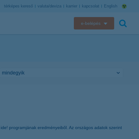
térképes kereső
valuta/deviza
karrier
kapcsolat
English
e-belépés
K&H e-bank
keresés
K&H e-posta
K&H elektronikus postaláda
K&H web Electra
K&H Biztosító ügyfélportál
K&H SZÉP Kártya
et ide! programjának eredményeiből. Az országos adatok szerint
K&H e-kártyafelület