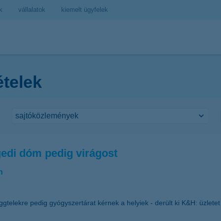
k
vállalatok
kiemelt ügyfelek
ételek
egedi dóm pedig virágost
n
Aggtelekre pedig gyógyszertárat kérnek a helyiek - derült ki K&H: üzlet