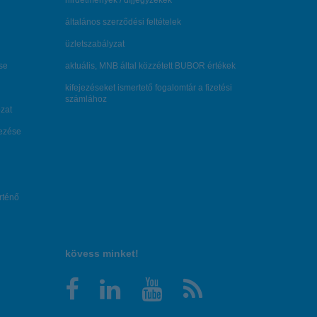
hirdetmények / díjjegyzékek
általános szerződési feltételek
üzletszabályzat
se
aktuális, MNB által közzétett BUBOR értékek
kifejezéseket ismertető fogalomtár a fizetési
számlához
zat
dezése
örténő
kövess minket!