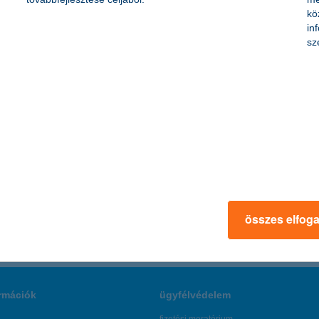
33,7 százaléka lépi túl sebességet - derül K&H Biztosító telematikai p
kö
telematikai megoldások a jövőben, amelyek segítségével például a cas
in
sz
.hu által kiírt Év Biztosítója versenyen a második helyet szerezte meg 
összes elfog
rmációk
ügyfélvédelem