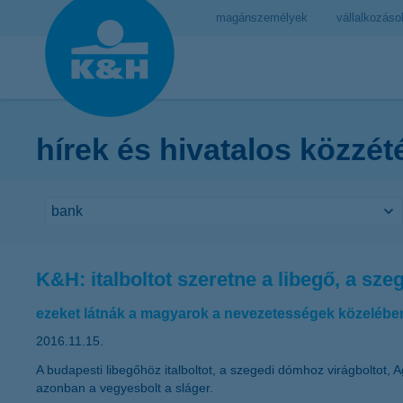
magánszemélyek
vállalkozáso
hírek és hivatalos közzét
K&H: italboltot szeretne a libegő, a sz
ezeket látnák a magyarok a nevezetességek közelébe
2016.11.15.
A budapesti libegőhöz italboltot, a szegedi dómhoz virágboltot, 
azonban a vegyesbolt a sláger.