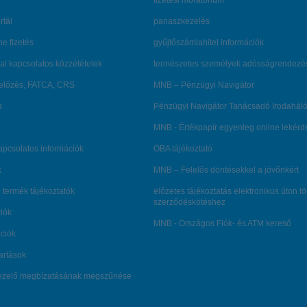
fizetési moratórium
rtál
panaszkezelés
ne fizetés
gyűjtőszámlahitel információk
al kapcsolatos közzétételek
természetes személyek adósságrendezé
lőzés, FATCA, CRS
MNB – Pénzügyi Navigátor
s
Pénzügyi Navigátor Tanácsadó Irodaháló
MNB - Értékpapír egyenleg online lekér
kapcsolatos információk
OBA tájékoztató
k
MNB – Felelős döntésekkel a jövőnkért
 termék tájékoztatók
előzetes tájékoztatás elektronikus úton t
szerződéskötéshez
ciók
MNB - Országos Fiók- és ATM kereső
ációk
tartások
kezelő megbízatásának megszűnése