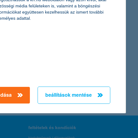
rojektjének részeredményeiből. A társaság szerint
zösségi média felületeken is, valamint a böngészési
co biztosítások díja akár 25-35 százalékkal csökkenhet.
formációkat együttesen kezelhessük az ismert további
emélyes adattal.
a társaság szolgáltatási kategóriában.
← Első
Előző
Következő
utolsó →
adása
beállítások mentése
feltételek és kondíciók