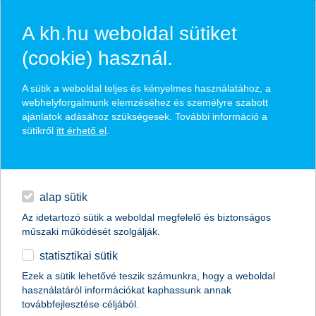
A kh.hu weboldal sütiket
(cookie) használ.
hírek és hivatalos
A sütik a weboldal teljes és kényelmes használatához, a
közzétételek
webhelyforgalmunk elemzéséhez és személyre szabott
ajánlatok adásához szükségesek. További információ a
sütikről
itt érhető el
.
egyéb
English
alap sütik
Az idetartozó sütik a weboldal megfelelő és biztonságos
műszaki működését szolgálják.
statisztikai sütik
díjeső a K&H-nak
Ezek a sütik lehetővé teszik számunkra, hogy a weboldal
használatáról információkat kaphassunk annak
megtakarítana? itt egy díjnyertes megoldás!
továbbfejlesztése céljából.