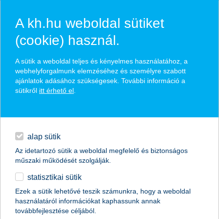
A kh.hu weboldal sütiket
(cookie) használ.
hírek és hivatalos
A sütik a weboldal teljes és kényelmes használatához, a
közzétételek
webhelyforgalmunk elemzéséhez és személyre szabott
ajánlatok adásához szükségesek. További információ a
sütikről
itt érhető el
.
egyéb
English
alap sütik
Az idetartozó sütik a weboldal megfelelő és biztonságos
műszaki működését szolgálják.
statisztikai sütik
eljött a TBSZ szezon
Ezek a sütik lehetővé teszik számunkra, hogy a weboldal
használatáról információkat kaphassunk annak
2016.12.09.
továbbfejlesztése céljából.