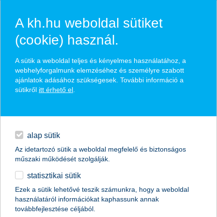
A kh.hu weboldal sütiket
(cookie) használ.
hírek és hivatalos
A sütik a weboldal teljes és kényelmes használatához, a
közzétételek
webhelyforgalmunk elemzéséhez és személyre szabott
ajánlatok adásához szükségesek. További információ a
sütikről
itt érhető el
.
egyéb
English
alap sütik
Az idetartozó sütik a weboldal megfelelő és biztonságos
műszaki működését szolgálják.
statisztikai sütik
közel 1 milliárd forintos beruházást
Ezek a sütik lehetővé teszik számunkra, hogy a weboldal
használatáról információkat kaphassunk annak
finanszíroz a K&H Kunszentmártonon
továbbfejlesztése céljából.