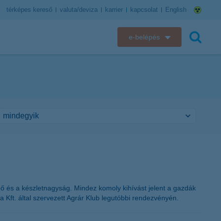
térképes kereső
valuta/deviza
karrier
kapcsolat
English
e-belépés
K&H e-bank
keresés
K&H e-posta
K&H elektronikus postaláda
K&H web Electra
K&H Biztosító ügyfélportál
K&H SZÉP Kártya
idő és a készletnagyság. Mindez komoly kihívást jelent a gazdák
pa Kft. által szervezett Agrár Klub legutóbbi rendezvényén.
K&H e-kártyafelület