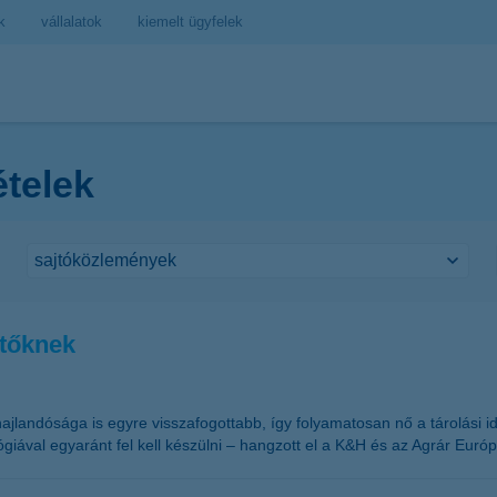
k
vállalatok
kiemelt ügyfelek
ételek
ztőknek
hajlandósága is egyre visszafogottabb, így folyamatosan nő a tárolási 
ógiával egyaránt fel kell készülni – hangzott el a K&H és az Agrár Euró