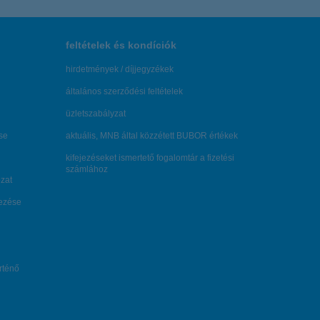
feltételek és kondíciók
hirdetmények / díjjegyzékek
általános szerződési feltételek
üzletszabályzat
se
aktuális, MNB által közzétett BUBOR értékek
kifejezéseket ismertető fogalomtár a fizetési
számlához
zat
dezése
örténő