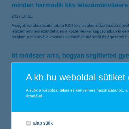
minden harmadik kkv létszámbővítésre
2017.10.11.
A cégek várakozásait mutató K&H kkv bizalmi index kisebb növeked
létszámbővítési szándéka és a közterhekkel kapcsolatban is derű
bizalom a mikrovállalkozások kivételével mérettől és ágazattól f
öt módszer arra, hogyan segítheted gy
2017.10.10.
A kh.hu weboldal sütiket 
Október 10. a Lelki Egészség Világnapja, ezért a K&H gyógyvará
gyermekük lelki egyensúlyáért a mindennapokban. A közös progr
fejlődésében, ami a későbbi lelki épség, a teljes élet alapja.
A sütik a weboldal teljes és kényelmes használatához, 
érhető el
.
K&H: 33 százalékos pluszban a jelzálog
minden 6. lakáshitelt a K&H folyósítja
alap sütik
2017.10.09.