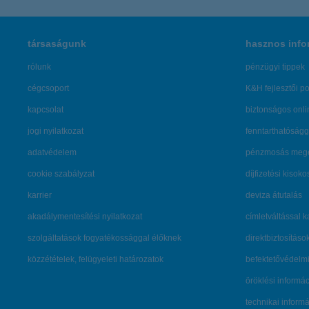
társaságunk
hasznos info
rólunk
pénzügyi tippek
cégcsoport
K&H fejlesztői po
kapcsolat
biztonságos onli
jogi nyilatkozat
fenntarthatóságg
adatvédelem
pénzmosás mege
cookie szabályzat
díjfizetési kisoko
karrier
deviza átutalás
akadálymentesítési nyilatkozat
címletváltással 
szolgáltatások fogyatékossággal élőknek
direktbiztosításo
közzétételek, felügyeleti határozatok
befektetővédelmi
öröklési informá
technikai inform