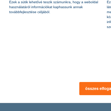
Ezek a sütik lehetővé teszik számunkra, hogy a weboldal
Ez
n. A K&H szakemberei szerint a jelzáloghitel-piac nagysága az előzete
használatáról információkat kaphassunk annak
lá
 derül ki a bank összeállításából. A K&H-nál ezt is meghaladó mértékben
továbbfejlesztése céljából.
me
lékkal, 57 milliárd forintra nőtt. A boomban jelentős szerepe van az ál
kö
edett.
in
sz
 eszközökkel segíthető helyi közösségek d
rnyezetre is nagy szükség van a gyermekgyógyászati intézményekben - de
, védőnői szolgálat, valamint gyermek háziorvosi rendelő munkatársain
összes elfog