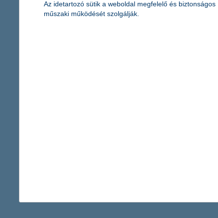
Az idetartozó sütik a weboldal megfelelő és biztonságos
Még a várakozásoknál is jobban pörög a jelzáloghitelezés az idé
műszaki működését szolgálják.
milliárd forintot, így a növekedés akár 30 százalékos is lehet -
hónapjában. A folyósított jelzáloghitelek összege pedig 33 száza
támogatások összege 34 százalékkal, 6,4 milliárd forintra emelk
a gyerekek gyógyulása nem csak milliós
intézmény kapjon támogatást
2017.10.05.
Az innovatív eszközök mellett a gyógyulást segítő, inspiráló kö
pályázatából. Idén ismét 26 magyarországi kórház, mentőállomás
szebb környezetben történhet.
1 491 - 1 495 / 2 451 tétel megjelenítése.