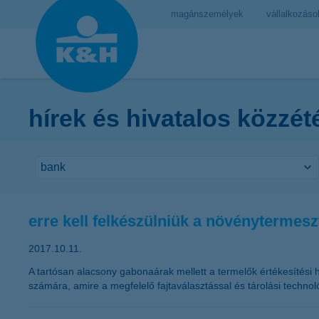
magánszemélyek
vállalkozáso
hírek és hivatalos közzét
erre kell felkészülniük a növénytermes
2017.10.11.
A tartósan alacsony gabonaárak mellett a termelők értékesítési 
számára, amire a megfelelő fajtaválasztással és tárolási technol