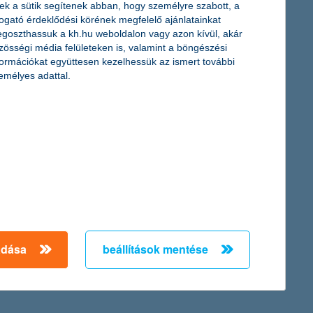
ek a sütik segítenek abban, hogy személyre szabott, a
s becslésüket is meghaladva az év végéig elérheti a 680-700
togató érdeklődési körének megfelelő ajánlatainkat
, 37 százalékkal nőtt az igénylések száma az év első hét
goszthassuk a kh.hu weboldalon vagy azon kívül, akár
lami támogatásoknak: az igényelt lakáscélhoz kapcsolódó állami
zösségi média felületeken is, valamint a böngészési
formációkat együttesen kezelhessük az ismert további
emélyes adattal.
önthetik el, hogy melyik egészségügyi
rült ki a K&H gyógyvarázs program tavaly indított területi
ak álma valósulhat meg azzal, hogy a kicsik rehabilitációja
adása
beállítások mentése
← Első
Előző
Következő
utolsó →