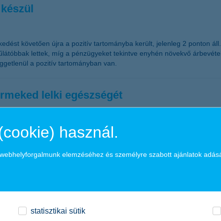
 készül
ést követően újra a pozitív tartományba került, jelenleg 2 ponton áll. 
látóbbak lettek, míg a pénzügyeket tekintve enyhén növekvő árbevétell
üggetlenül a pozitív tartományban van.
ermeked lelki egészségét
(cookie) használ.
zs mesedoktorok program a kicsik testi és lelki egészségének támogató
amok, a tartalmas beszélgetések ugyanis elengedhetetlenek a jó szül
a webhelyforgalmunk elemzéséhez és személyre szabott ajánlatok adás
hitelezés
statisztikai sütik