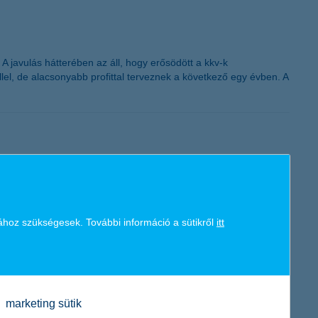
K&H token megújítás
A javulás hátterében az áll, hogy erősödött a kkv-k
el, de alacsonyabb profittal terveznek a következő egy évben. A
jaként öt tippet ajánl a szülőknek arra, hogyan tehetnek
ő-gyermek kapcsolathoz, meghatározóak a kicsik érzelmi
ához szükségesek. További információ a sütikről
itt
marketing sütik