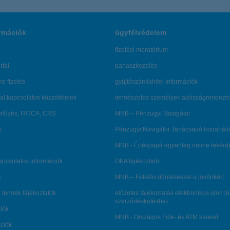
rmációk
ügyfélvédelem
fizetési moratórium
rtál
panaszkezelés
ne fizetés
gyűjtőszámlahitel információk
al kapcsolatos közzétételek
természetes személyek adósságrendezé
lőzés, FATCA, CRS
MNB – Pénzügyi Navigátor
s
Pénzügyi Navigátor Tanácsadó Irodaháló
MNB - Értékpapír egyenleg online lekér
kapcsolatos információk
OBA tájékoztató
k
MNB – Felelős döntésekkel a jövőnkért
 termék tájékoztatók
előzetes tájékoztatás elektronikus úton t
szerződéskötéshez
ciók
MNB - Országos Fiók- és ATM kereső
ációk