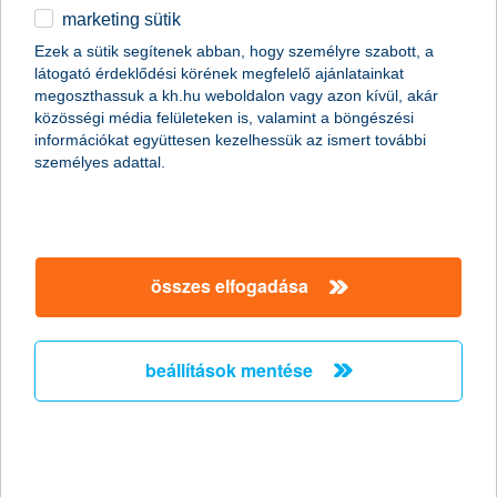
2018.03.20.
marketing sütik
Javában zajlik a K&H Vigyázz, kész, pénz! pénzügyi vetélkedő
Ezek a sütik segítenek abban, hogy személyre szabott, a
második fordulója, amire idén több mint 8000 általános iskolás
látogató érdeklődési körének megfelelő ajánlatainkat
nevezett. A játékos verseny célja elsősorban, hogy a gyerekek
megoszthassuk a kh.hu weboldalon vagy azon kívül, akár
olyan pénzügyi ismeretekhez jussanak, amivel felnőttként majd
közösségi média felületeken is, valamint a böngészési
képesek lesznek okos pénzügyi döntéseket hozni, átlátni a
információkat együttesen kezelhessük az ismert további
pénzügyi lehetőségeiket és ahhoz mérten dönteni.
személyes adattal.
Természetesen ez nem csak pénzügyi számítások elsajátítását
jelenti. A vetélkedőn a diákoknak az éleslátásukra,
problémamegoldó-képességükre és kreativitásukra is
szükségük van.
összes elfogadása
a sertéspestis és Ukrajna is
veszélyeztetheti a magyar
beállítások mentése
mezőgazdaságot
2018.03.19.
Komoly kihívás elé állíthatja a magyar agráriumot a 2020 után
kezdődő költségvetési ciklus bizonytalanságai mellett a