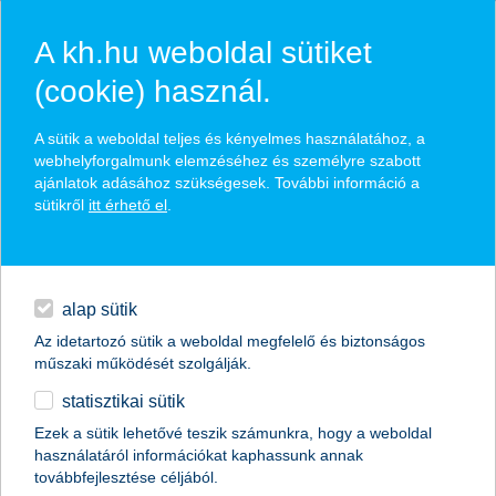
A kh.hu weboldal sütiket
(cookie) használ.
hírek és hivatalos
A sütik a weboldal teljes és kényelmes használatához, a
közzétételek
webhelyforgalmunk elemzéséhez és személyre szabott
ajánlatok adásához szükségesek. További információ a
sütikről
itt érhető el
.
egyéb
English
alap sütik
Az idetartozó sütik a weboldal megfelelő és biztonságos
műszaki működését szolgálják.
statisztikai sütik
kreatív gyerekek a pénzügyi vetélkedőn
Ezek a sütik lehetővé teszik számunkra, hogy a weboldal
használatáról információkat kaphassunk annak
izgalmas csapatnevek és különleges bankkártyák
továbbfejlesztése céljából.