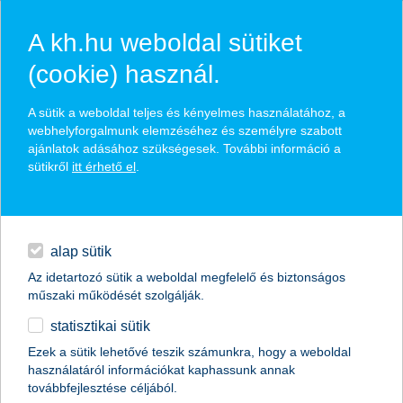
A kh.hu weboldal sütiket
(cookie) használ.
hírek és hivatalos
A sütik a weboldal teljes és kényelmes használatához, a
közzétételek
webhelyforgalmunk elemzéséhez és személyre szabott
ajánlatok adásához szükségesek. További információ a
sütikről
itt érhető el
.
egyéb
English
alap sütik
Az idetartozó sütik a weboldal megfelelő és biztonságos
műszaki működését szolgálják.
statisztikai sütik
Megbízható Munkaadó díjat kapott a
Ezek a sütik lehetővé teszik számunkra, hogy a weboldal
használatáról információkat kaphassunk annak
K&H
továbbfejlesztése céljából.