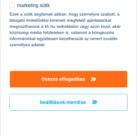
2018.05.29.
marketing sütik
A munkaerőpiacon jelen lévő négy generáció eltérő igényei
Ezek a sütik segítenek abban, hogy személyre szabott, a
kihívás elé állítják a munkáltatókat. A K&H széleskörű, a
látogató érdeklődési körének megfelelő ajánlatainkat
dolgozók egyéni elvárásait is szem előtt tartó munkáltatói
megoszthassuk a kh.hu weboldalon vagy azon kívül, akár
tevékenységével kiérdemelte a Német-Magyar Ipari és
közösségi média felületeken is, valamint a böngészési
Kereskedelmi Kamara Megbízható Munkaadó díját.
információkat együttesen kezelhessük az ismert további
személyes adattal.
A K&H Bankcsoport 2018 első
negyedévében 15 milliárd forint
nyereséget ért el, egy ingatlanügyletből
összes elfogadása
származó egyszeri bevétel nélkül 13
milliárd forintot
beállítások mentése
A K&H Biztosító eredménye 2018 első negyedévében
1 milliárd forint volt - A K&H 15 és 20 éves futamidejű,
végig fix kamatozású lakáshiteleket vezetett be,
valamint folytatja digitális beruházásait
2018.05.24.