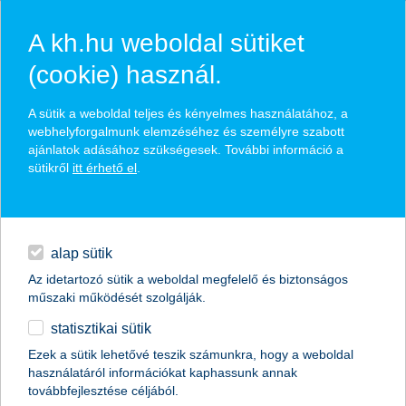
A kh.hu weboldal sütiket
(cookie) használ.
hírek és hivatalos
A sütik a weboldal teljes és kényelmes használatához, a
közzétételek
webhelyforgalmunk elemzéséhez és személyre szabott
ajánlatok adásához szükségesek. További információ a
sütikről
itt érhető el
.
egyéb
English
alap sütik
Az idetartozó sütik a weboldal megfelelő és biztonságos
műszaki működését szolgálják.
statisztikai sütik
tényleg luxus a síelés?
Ezek a sütik lehetővé teszik számunkra, hogy a weboldal
használatáról információkat kaphassunk annak
a pénzügyi tervezésnek nagy szerep jut egy utazás
továbbfejlesztése céljából.