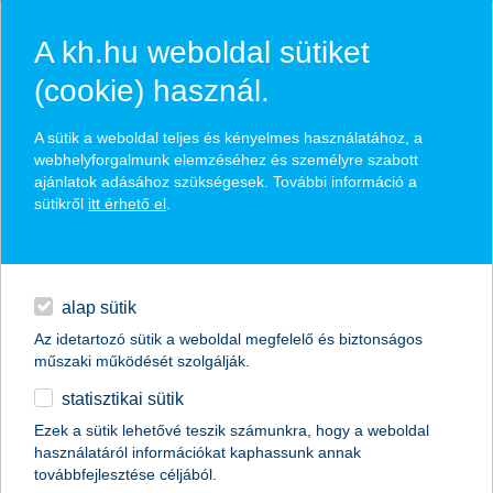
A kh.hu weboldal sütiket
(cookie) használ.
hírek és hivatalos
A sütik a weboldal teljes és kényelmes használatához, a
közzétételek
webhelyforgalmunk elemzéséhez és személyre szabott
ajánlatok adásához szükségesek. További információ a
sütikről
itt érhető el
.
egyéb
English
alap sütik
Az idetartozó sütik a weboldal megfelelő és biztonságos
műszaki működését szolgálják.
statisztikai sütik
K&H fenntarthatósági index: felelősen a
Ezek a sütik lehetővé teszik számunkra, hogy a weboldal
használatáról információkat kaphassunk annak
közösségért
továbbfejlesztése céljából.