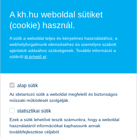
A kh.hu weboldal sütiket
(cookie) használ.
hírek és hivatalos
A sütik a weboldal teljes és kényelmes használatához, a
közzétételek
webhelyforgalmunk elemzéséhez és személyre szabott
ajánlatok adásához szükségesek. További információ a
sütikről
itt érhető el
.
egyéb
English
alap sütik
Az idetartozó sütik a weboldal megfelelő és biztonságos
műszaki működését szolgálják.
statisztikai sütik
K&H: felborította az utazási terveket a
Ezek a sütik lehetővé teszik számunkra, hogy a weboldal
használatáról információkat kaphassunk annak
pénzhiány
továbbfejlesztése céljából.