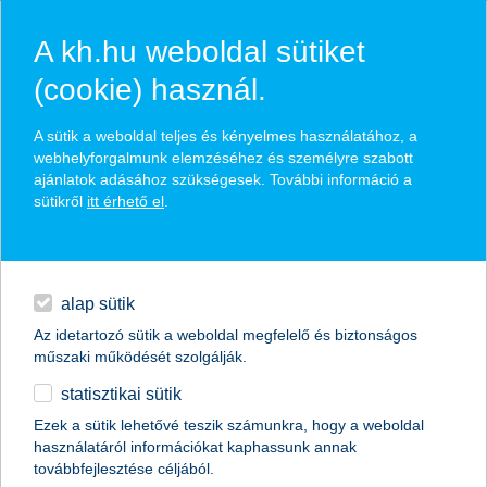
A kh.hu weboldal sütiket
(cookie) használ.
hírek és hivatalos
A sütik a weboldal teljes és kényelmes használatához, a
közzétételek
webhelyforgalmunk elemzéséhez és személyre szabott
ajánlatok adásához szükségesek. További információ a
sütikről
itt érhető el
.
egyéb
English
alap sütik
Az idetartozó sütik a weboldal megfelelő és biztonságos
műszaki működését szolgálják.
statisztikai sütik
K&H: nem mozdulnak a pénztárcák
Ezek a sütik lehetővé teszik számunkra, hogy a weboldal
használatáról információkat kaphassunk annak
havonta 190 ezer forint jut a fiataloknak
továbbfejlesztése céljából.