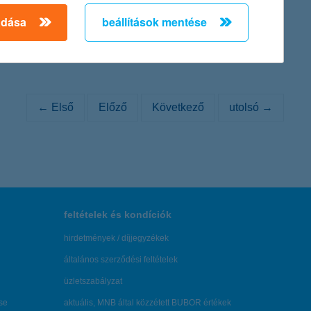
adása
beállítások mentése
k az ezzel aktívan foglalkozók számát.
← Első
Előző
Következő
utolsó →
feltételek és kondíciók
hirdetmények / díjjegyzékek
általános szerződési feltételek
üzletszabályzat
se
aktuális, MNB által közzétett BUBOR értékek