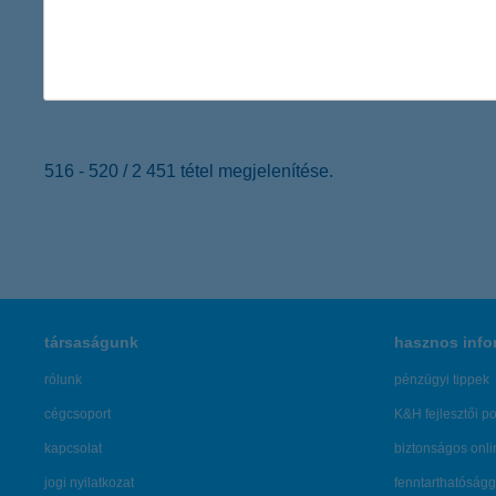
A politikusok is alábecsülik a klímaváltozás ellen aktí
2024.05.21.
Az emberek többsége a világ minden táján támogatja a klímaválto
516 - 520 / 2 451 tétel megjelenítése.
társaságunk
hasznos info
rólunk
pénzügyi tippek
cégcsoport
K&H fejlesztői po
kapcsolat
biztonságos onli
jogi nyilatkozat
fenntarthatóságg