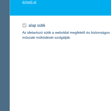
érhető el
.
K&H: mától már a jövőnket éljük fel
egy mutató, amiben Magyarország megelőzi Svájcot
alap sütik
2024.05.25.
Az idetartozó sütik a weboldal megfelelő és biztonságos
Magyarország túlfogyasztásának napja május 25-ére esik, és ezz
műszaki működését szolgálják.
korán, már július 25-én eléri azt a pontot, amelytől kezdve bolygó
K&H: a fiatalok több mint ötöde képtelen
tízből majdnem négyen viszont rendszeresen spóroln
2024.05.23.
Továbbra is vegyes az összkép a fiatalok megtakarításait tekin
nincs erre lehetősége. Utóbbiak aránya hosszabb távon javulást m
megtakarításukkal átléptek a hat számjegyű tartományba.
K&H: a fenntarthatóság több embert ér