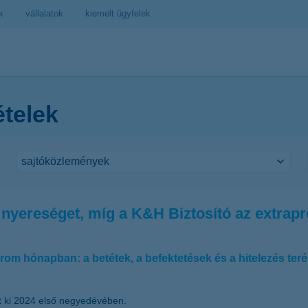
k
vállalatok
kiemelt ügyfelek
ételek
 nyereséget, míg a K&H Biztosító az extrapro
három hónapban: a betétek, a befektetések és a hitelezés teré
tt ki 2024 első negyedévében.