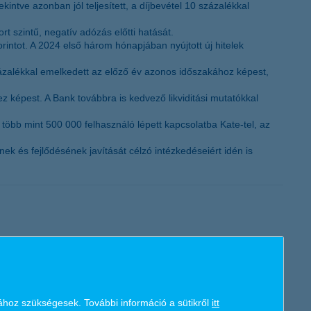
kintve azonban jól teljesített, a díjbevétel 10 százalékkal
K&H token megújítás
 szintű, negatív adózás előtti hatását.
intot. A 2024 első három hónapjában nyújtott új hitelek
százalékkal emelkedett az előző év azonos időszakához képest,
ez képest. A Bank továbbra is kedvező likviditási mutatókkal
több mint 500 000 felhasználó lépett kapcsolatba Kate-tel, az
k és fejlődésének javítását célzó intézkedéseiért idén is
 a K&H vásárolt hirdetési felületet. Hazánkban a SkyShowtime
ához szükségesek. További információ a sütikről
itt