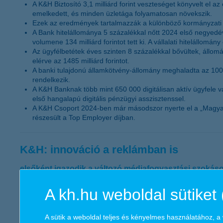
A K&H Biztosító 3,1 milliárd forint veszteséget könyvelt el az
emelkedett, és minden üzletága folyamatosan növekszik.
Ezek az eredmények tartalmazzák a különböző kormányzati int
A Bank hitelállománya 5 százalékkal nőtt 2024 első negyedév
volumene 134 milliárd forintot tett ki. A vállalati hitelállomán
Az ügyfélbetétek éves szinten 8 százalékkal bővültek, állom
elérve az 1485 milliárd forintot.
A banki tulajdonú államkötvény-állomány meghaladta az 1000 m
rendelkezik.
A K&H Banknak több mint 650 000 digitálisan aktív ügyfele v
első hangalapú digitális pénzügyi asszisztenssel.
A K&H Csoport 2024-ben már másodszor nyerte el a „Magyarors
részesült a Top Employer díjban.
K&H: innováció a reklámban is
elsőként igazodik a változó médiafogyasztási szokás
2024.05.26.
A kh.hu weboldal sütiket 
Elérkezett a streaming új kora, ahol már reklámokkal is lehet t
vezette be úttörőként ezt a lehetőséget.
A sütik a weboldal teljes és kényelmes használatához, 