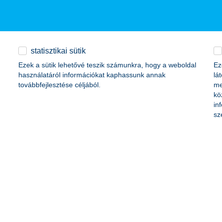
statisztikai sütik
Ezek a sütik lehetővé teszik számunkra, hogy a weboldal
Ez
el a nem túl hízelgő helyezéssel olyan országokat előz meg, mint Svá
használatáról információkat kaphassunk annak
lá
nk lakossága már saját természeti erőforrásait éli fel.
továbbfejlesztése céljából.
me
kö
in
 félretenni
sz
ak
tve a K&H ifjúsági index szerint. Döntő többségük, 78 százalékuk rend
utat, de az elmúlt években nem történt előrelépés. A friss adatok szeri
dekel, mint gondolnád