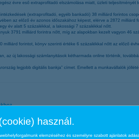
 egész évre eső extraprofitadó elszámolása miatt, üzleti teljesítményét te
ézkedések (extraprofitadó, egyéb bankadó) 38 milliárd forintos csoport
ében az előző év azonos időszakához képest, elérve a 2872 milliárd for
y egy év alatt 5 százalékkal, a lakossági 7 százalékkal nőtt.
ányuk 3791 milliárd forintra nőtt, míg az alapokban kezelt vagyon 46 
illiárd forintot, könyv szerinti értéke 6 százalékkal nőtt az előző évh
an, az új lakossági számlanyitások kétharmada online történik, továbbá 
zág legjobb digitális bankja” címet. Emellett a munkavállalók jólléténe
okhoz
(cookie) használ.
alálkozni. A reklámok megjelenésénél a magyar bankszektorból elsőként
a webhelyforgalmunk elemzéséhez és személyre szabott ajánlatok adás