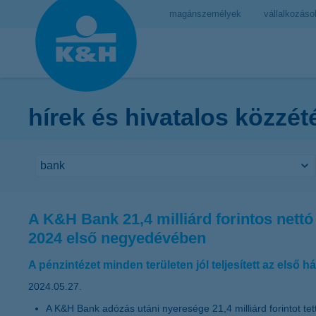
magánszemélyek
vállalkozáso
hírek és hivatalos közzét
A K&H Bank 21,4 milliárd forintos nettó
2024 első negyedévében
A pénzintézet minden területen jól teljesített az első 
2024.05.27.
A K&H Bank adózás utáni nyeresége 21,4 milliárd forintot te