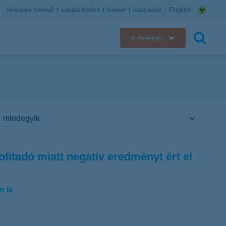
térképes kereső
valuta/deviza
karrier
kapcsolat
English
e-belépés
K&H e-bank
keresés
K&H e-posta
K&H elektronikus postaláda
K&H web Electra
fitadó miatt negatív eredményt ért el
K&H Biztosító ügyfélportál
K&H SZÉP Kártya
n is
K&H e-kártyafelület