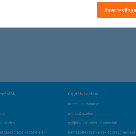
van fellépők számát
összes elfog
zás elleni harcot, de a közvélemény és a politikusok rendre alábecsüli
rmációk
ügyfélvédelem
fizetési moratórium
rtál
panaszkezelés
ne fizetés
gyűjtőszámlahitel információk
al kapcsolatos közzétételek
természetes személyek adósságrendezé