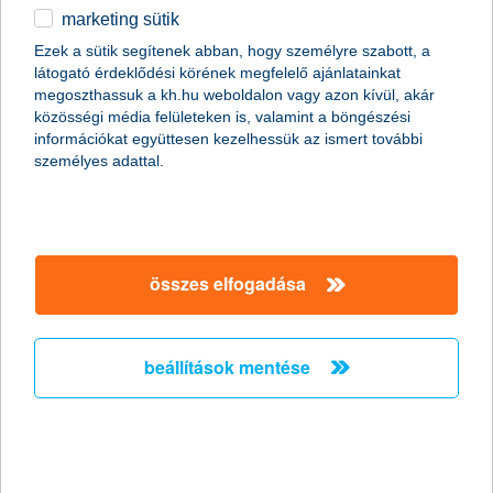
marketing sütik
a kkv-k bíznak a kormányzati
Ezek a sütik segítenek abban, hogy személyre szabott, a
intézkedésekben
látogató érdeklődési körének megfelelő ajánlatainkat
megoszthassuk a kh.hu weboldalon vagy azon kívül, akár
2014.07.14.
közösségi média felületeken is, valamint a böngészési
információkat együttesen kezelhessük az ismert további
A hazai vállalkozások következő egy évre vonatkozó
személyes adattal.
várakozásait mutató K&H kkv bizalmi index jelenleg -10 ponton
áll, ami közel négy éve a legjobb eredmény. Legutóbb a
gazdaságpolitikával, a vállalati hitelkamatokkal és az uniós
pályázatokkal kapcsolatos várakozások javultak leginkább,
miközben a vállalkozás pénzügyeit és a versenyhelyzetét
illetően visszafogottabbak lettek a cégek - derül ki K&H kkv
összes elfogadása
bizalmi index kutatás legfrissebb adataiból.
beállítások mentése
A K&H-t ismét Magyarország legjobb
bankjának választották
2014.07.11.
A K&H egymás utáni második alkalommal kapta meg tegnap