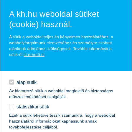
A kh.hu weboldal sütiket
(cookie) használ.
hírek és hivatalos
A sütik a weboldal teljes és kényelmes használatához, a
közzétételek
webhelyforgalmunk elemzéséhez és személyre szabott
ajánlatok adásához szükségesek. További információ a
sütikről
itt érhető el
.
egyéb
English
alap sütik
Az idetartozó sütik a weboldal megfelelő és biztonságos
műszaki működését szolgálják.
statisztikai sütik
Ezek a sütik lehetővé teszik számunkra, hogy a weboldal
használatáról információkat kaphassunk annak
Előző
Következő
továbbfejlesztése céljából.