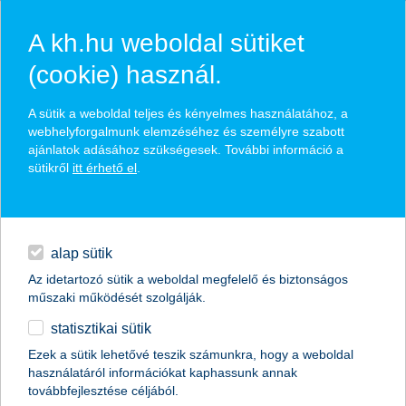
A kh.hu weboldal sütiket
(cookie) használ.
hírek és hivatalos
A sütik a weboldal teljes és kényelmes használatához, a
közzétételek
webhelyforgalmunk elemzéséhez és személyre szabott
ajánlatok adásához szükségesek. További információ a
sütikről
itt érhető el
.
egyéb
English
alap sütik
Az idetartozó sütik a weboldal megfelelő és biztonságos
műszaki működését szolgálják.
statisztikai sütik
Ezek a sütik lehetővé teszik számunkra, hogy a weboldal
használatáról információkat kaphassunk annak
Előző
Következő
továbbfejlesztése céljából.