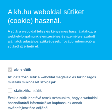
A kh.hu weboldal sütiket
(cookie) használ.
hírek és hivatalos
A sütik a weboldal teljes és kényelmes használatához, a
közzétételek
webhelyforgalmunk elemzéséhez és személyre szabott
ajánlatok adásához szükségesek. További információ a
sütikről
itt érhető el
.
egyéb
English
alap sütik
Az idetartozó sütik a weboldal megfelelő és biztonságos
műszaki működését szolgálják.
statisztikai sütik
főszerepet kaptak a bankkártyák - így
Ezek a sütik lehetővé teszik számunkra, hogy a weboldal
használatáról információkat kaphassunk annak
néz ki a magyar kártyaboom
továbbfejlesztése céljából.