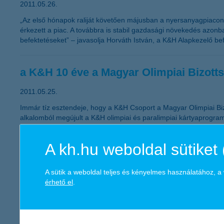
2011.05.26.
„Az első hónapok raliját követően májusban a nyersanyagpiacon l
érkezett a piac. A továbbra is stabil gazdasági növekedés azonba
befektetéseket” – javasolja Horváth István, a K&H Alapkezelő bef
a K&H 10 éve a Magyar Olimpiai Bizotts
2011.05.25.
Immár tíz esztendeje, hogy a K&H Csoport a Magyar Olimpiai Biz
alkalomból megújult a K&H olimpiai és paralimpiai kártyaprogra
vehették át az olimpiai és paralimpiai felkészülésüket elősegíteni
A kh.hu weboldal sütiket 
Ne menjünk nyaralni utasbiztosítás nélk
A sütik a weboldal teljes és kényelmes használatához, 
2011.05.12.
érhető el
.
Sokan már tervezik a nyaralást, nézik a szebbnél szebb utazási a
miatt olcsóbb célpont lehet, viszont a tavalyi sláger Törökország
vállalunk: bármikor történhet olyan baleset, ami nemcsak a pihen