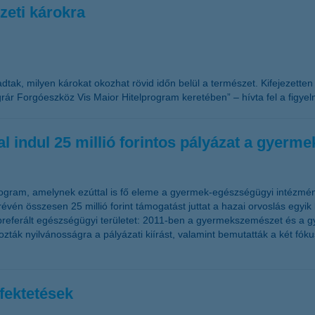
eti károkra
 adtak, milyen károkat okozhat rövid időn belül a természet. Kifejezette
r Forgóeszköz Vis Maior Hitelprogram keretében” – hívta fel a figyel
 indul 25 millió forintos pályázat a gyer
ogram, amelynek ezúttal is fő eleme a gyermek-egészségügyi intézmény
vén összesen 25 millió forint támogatást juttat a hazai orvoslás egyik
 preferált egészségügyi területet: 2011-ben a gyermekszemészet és a g
k nyilvánosságra a pályázati kiírást, valamint bemutatták a két fókus
fektetések