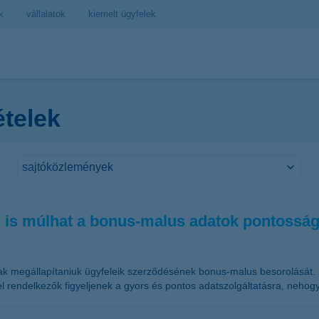
k
vállalatok
kiemelt ügyfelek
ételek
ég is múlhat a bonus-malus adatok pontossá
tóknak megállapítaniuk ügyfeleik szerződésének bonus-malus besorolását
 rendelkezők figyeljenek a gyors és pontos adatszolgáltatásra, neho