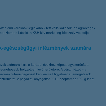
K&H token megújítás
n az elemi károknak leginkább kitett vállalkozások, az agrárcégek
met Németh László, a K&H kkv marketing főosztály vezetője.
mek-egészségügyi intézmények számára
ek számára kiírt, a korábbi évekhez képest egyszerűsített
 legnehezebb helyzetben lévő területére. A pénzintézet – a
yermek fül-orr-gégészet kap kiemelt figyelmet a támogatások
zterületet. A pályázati anyagokat 2011. szeptember 20-ig lehet