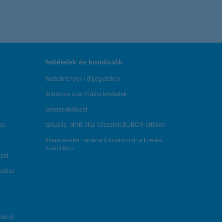
feltételek és kondíciók
hirdetmények / díjjegyzékek
általános szerződési feltételek
üzletszabályzat
se
aktuális, MNB által közzétett BUBOR értékek
kifejezéseket ismertető fogalomtár a fizetési
számlához
zat
dezése
örténő