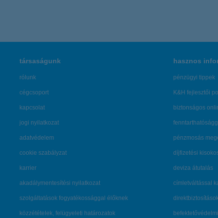
társaságunk
hasznos info
rólunk
pénzügyi tippek
cégcsoport
K&H fejlesztői po
kapcsolat
biztonságos onli
jogi nyilatkozat
fenntarthatóságg
adatvédelem
pénzmosás mege
cookie szabályzat
díjfizetési kisoko
karrier
deviza átutalás
akadálymentesítési nyilatkozat
címletváltással 
szolgáltatások fogyatékossággal élőknek
direktbiztosításo
közzétételek, felügyeleti határozatok
befektetővédelmi