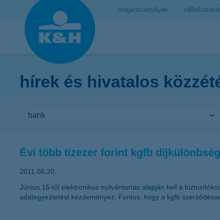
magánszemélyek
vállalkozáso
hírek és hivatalos közzét
Évi több tízezer forint kgfb díjkülönbs
2011.06.20.
Június 15-től elektronikus nyilvántartás alapján kell a biztosí
adategyeztetést kezdeményez. Fontos, hogy a kgfb szerződéssel