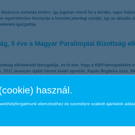
átványos zuhanás történt, így jogosan merül fel a kérdés, vajon folyt
n egyértelműen fenntartja a kereslet jelenlegi szintjét, így az aktuáli
ektetési igazgatója.
ág, 5 éve a Magyar Paralimpiai Bizottság el
ottság elkötelezett támogatója, és öt éve, hogy a K&H támogatóként meg
m. 2011 tavaszán újabb három kiváló sportoló, Kapás Boglárka úszó, M
 hivatott, fejenként 1 millió forint összegű támogatást.
(cookie) használ.
ül!
a webhelyforgalmunk elemzéséhez és személyre szabott ajánlatok adás
jánlatokat, méregetik a családi kasszát. Az üdülési piacon tavaly óta 
 éppen emiatt drágulhat. Függetlenül attól, melyik ország lesz végül a 
ést teszi tönkre, hanem a költségeket is jelentősen növelheti. A váratl