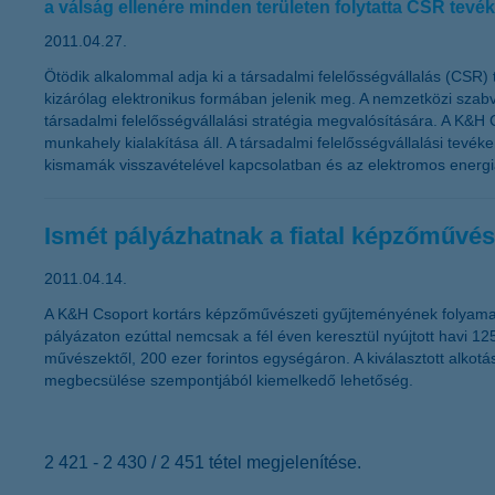
a válság ellenére minden területen folytatta CSR te
2011.04.27.
Ötödik alkalommal adja ki a társadalmi felelősségvállalás (CSR) 
kizárólag elektronikus formában jelenik meg. A nemzetközi szabvá
társadalmi felelősségvállalási stratégia megvalósítására. A K
munkahely kialakítása áll. A társadalmi felelősségvállalási tevék
kismamák visszavételével kapcsolatban és az elektromos energ
Ismét pályázhatnak a fiatal képzőművés
2011.04.14.
A K&H Csoport kortárs képzőművészeti gyűjteményének folyamatos
pályázaton ezúttal nemcsak a fél éven keresztül nyújtott havi 1
művészektől, 200 ezer forintos egységáron. A kiválasztott alkot
megbecsülése szempontjából kiemelkedő lehetőség.
2 421 - 2 430 / 2 451 tétel megjelenítése.