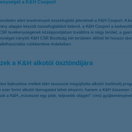
vékenységét a K&H Csoport
területén elért eredményeit összefoglaló jelentését a K&H Csoport. A k
ny alapján készült összefoglalóból kiderül, a K&H Csoport a kedvezőtle
&H CSR tevékenységének középpontjában továbbra is négy terület, a gy
enységet irányító K&H CSR Bizottság két területen állított fel hosszú tá
iafelhasználás csökkentése érdekében.
zek a K&H alkotói ösztöndíjára
 fejlesztése mellett idén tavasszal megújította alkotói ösztöndíj pro
25 ezer forint alkotói támogatást lehet elnyerni, hanem a K&H összesen
ások a K&H „művészet egy jobb, teljesebb világért” című gyűjteményének