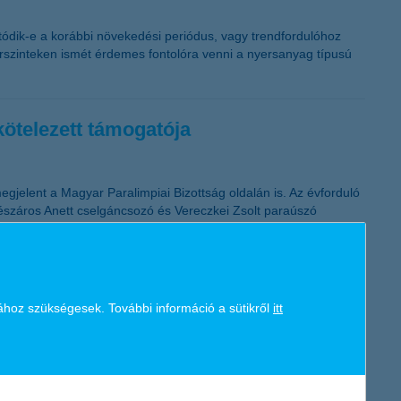
atódik-e a korábbi növekedési periódus, vagy trendfordulóhoz
s árszinteken ismét érdemes fontolóra venni a nyersanyag típusú
kötelezett támogatója
jelent a Magyar Paralimpiai Bizottság oldalán is. Az évforduló
észáros Anett cselgáncsozó és Vereczkei Zsolt paraúszó
ához szükségesek. További információ a sütikről
itt
jelentős változások történtek, Tunézia és Egyiptom a zavargások
nyaralás helyszíne, utasbiztosítás nélkül nagy kockázatot
an kiadások pedig a az utazás árának többszörösét is elérhetik.