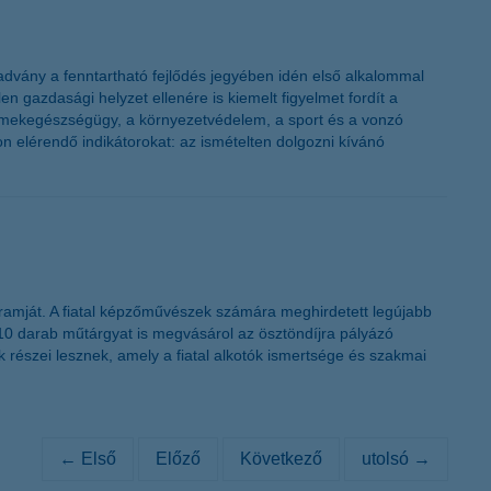
iadvány a fenntartható fejlődés jegyében idén első alkalommal
n gazdasági helyzet ellenére is kiemelt figyelmet fordít a
ermekegészségügy, a környezetvédelem, a sport és a vonzó
von elérendő indikátorokat: az ismételten dolgozni kívánó
gramját. A fiatal képzőművészek számára meghirdetett legújabb
 10 darab műtárgyat is megvásárol az ösztöndíjra pályázó
 részei lesznek, amely a fiatal alkotók ismertsége és szakmai
← Első
Előző
Következő
utolsó →