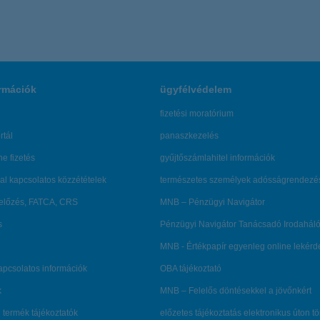
rmációk
ügyfélvédelem
fizetési moratórium
rtál
panaszkezelés
ne fizetés
gyűjtőszámlahitel információk
al kapcsolatos közzétételek
természetes személyek adósságrendezé
lőzés, FATCA, CRS
MNB – Pénzügyi Navigátor
s
Pénzügyi Navigátor Tanácsadó Irodaháló
MNB - Értékpapír egyenleg online lekér
kapcsolatos információk
OBA tájékoztató
k
MNB – Felelős döntésekkel a jövőnkért
 termék tájékoztatók
előzetes tájékoztatás elektronikus úton t