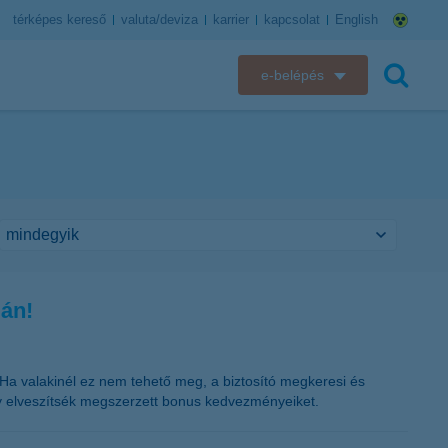
térképes kereső
valuta/deviza
karrier
kapcsolat
English
e-belépés
K&H e-bank
keresés
K&H e-posta
K&H elektronikus postaláda
K&H web Electra
gán!
K&H Biztosító ügyfélportál
K&H SZÉP Kártya
. Ha valakinél ez nem tehető meg, a biztosító megkeresi és
gy elveszítsék megszerzett bonus kedvezményeiket.
K&H e-kártyafelület