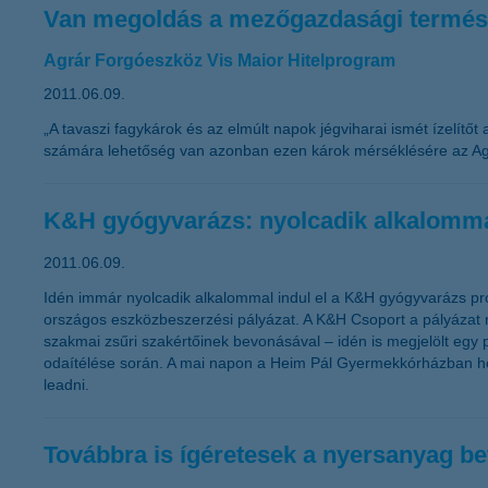
Van megoldás a mezőgazdasági termész
Agrár Forgóeszköz Vis Maior Hitelprogram
2011.06.09.
„A tavaszi fagykárok és az elmúlt napok jégviharai ismét ízelítőt
számára lehetőség van azonban ezen károk mérséklésére az Agrá
K&H gyógyvarázs: nyolcadik alkalommal
2011.06.09.
Idén immár nyolcadik alkalommal indul el a K&H gyógyvarázs pr
országos eszközbeszerzési pályázat. A K&H Csoport a pályázat ré
szakmai zsűri szakértőinek bevonásával – idén is megjelölt egy
odaítélése során. A mai napon a Heim Pál Gyermekkórházban hoztá
leadni.
Továbbra is ígéretesek a nyersanyag be