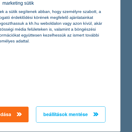
marketing sütik
ek a sütik segítenek abban, hogy személyre szabott, a
togató érdeklődési körének megfelelő ajánlatainkat
goszthassuk a kh.hu weboldalon vagy azon kívül, akár
zösségi média felületeken is, valamint a böngészési
üzemeltetési költségek csökkentését. A Nemzeti
formációkat együttesen kezelhessük az ismert további
nyzatok számára elérhető egy kifejezetten ezt a célt szolgáló
emélyes adattal.
ergiaimport függőséget mérséklő fejlesztések finanszírozására áll
nének valószínűségét. A rendelkezésre álló adatokból és a
i eseményei miatt azonban egyre kevésbé tudnak támaszkodni a
b, váratlan viharok, árvizek és egyéb természeti katasztrófák.
adása
beállítások mentése