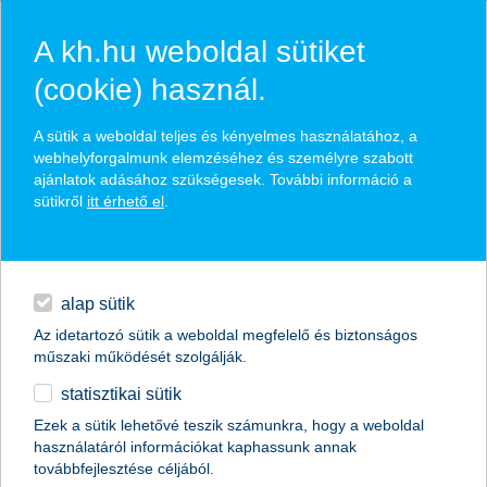
A kh.hu weboldal sütiket
(cookie) használ.
hírek és hivatalos
A sütik a weboldal teljes és kényelmes használatához, a
közzétételek
webhelyforgalmunk elemzéséhez és személyre szabott
ajánlatok adásához szükségesek. További információ a
sütikről
itt érhető el
.
egyéb
English
alap sütik
Az idetartozó sütik a weboldal megfelelő és biztonságos
műszaki működését szolgálják.
statisztikai sütik
a hazai befektetőknek is fel kell
Ezek a sütik lehetővé teszik számunkra, hogy a weboldal
használatáról információkat kaphassunk annak
készülni a tőkepiacokon kezdődő új
továbbfejlesztése céljából.
időszámításra