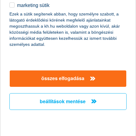
marketing sütik
K&H befektetői klub Budapesten
Ezek a sütik segítenek abban, hogy személyre szabott, a
látogató érdeklődési körének megfelelő ajánlatainkat
2013.11.12.
megoszthassuk a kh.hu weboldalon vagy azon kívül, akár
A jegybankok közelgő háttérbe vonulásával új időszámítás
közösségi média felületeken is, valamint a böngészési
kezdődik a tőkepiacokon, ami átrendezheti a piaci
információkat együttesen kezelhessük az ismert további
erőegyensúlyokat, emellett Magyarországra is hatással lesz. A
személyes adattal.
változásokra természetesen a befektetőknek is fel kell
készülniük megtakarításaikkal, ezért a K&H befektetői klubon az
ehhez szükséges információkkal látták el a hazai
megtakarítókat.
összes elfogadása
felemás szemmel látják jövő évi
eredményeiket a vállalkozások
beállítások mentése
2013.11.11.
A hazai kkv vezetők következő egy évre vonatkozó árbevétel
várakozásai szinten maradtak, a profitvárakozások mértéke
azonban visszafogottabb lett az előző negyedévhez képest. A
vállalkozások átlagosan 5,1%-os árbevétel és 2,8%-os