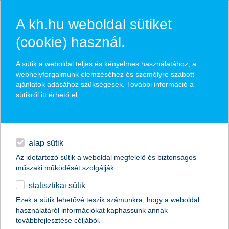
A kh.hu weboldal sütiket
(cookie) használ.
hírek és hivatalos
A sütik a weboldal teljes és kényelmes használatához, a
közzétételek
webhelyforgalmunk elemzéséhez és személyre szabott
ajánlatok adásához szükségesek. További információ a
sütikről
itt érhető el
.
egyéb
English
alap sütik
Az idetartozó sütik a weboldal megfelelő és biztonságos
műszaki működését szolgálják.
statisztikai sütik
K&H gyógyvarázs: gyors beavatkozás
Ezek a sütik lehetővé teszik számunkra, hogy a weboldal
használatáról információkat kaphassunk annak
az életveszélyben lévő gyermekek
továbbfejlesztése céljából.
szállítása közben 2,5 millió forintos