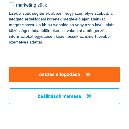
marketing sütik
karácsonyi segítség az OMSZ martfűi,
Ezek a sütik segítenek abban, hogy személyre szabott, a
tiszalöki és várpalotai
látogató érdeklődési körének megfelelő ajánlatainkat
mentőállomásának
megoszthassuk a kh.hu weboldalon vagy azon kívül, akár
közösségi média felületeken is, valamint a böngészési
2014.01.31.
információkat együttesen kezelhessük az ismert további
személyes adattal.
Összesen 2,5 millió forintos karácsonyi ajándékot kaptak az
OMSZ martfűi, tiszalöki és várpalotai mentőállomásai. Más
eszközök mellett olyan készülékekhez jutottak a
mentőállomások, amelyek gyors beavatkozással teszik lehetővé
a légutak biztosítását egy gyermek mentése, szállítása közben.
A K&H Csoport évek óta a K&H gyógyvarázs programra
összes elfogadása
beérkezett pályázók között osztja szét a karácsonyi
ajándékozásra fordítandó pénzt, hogy ezzel is támogassa a
gyermek-egészségügyet.
beállítások mentése
a Növekedési Hitelprogram
folytatásának sikerességéhez
elengedhetetlen a stabil gazdasági