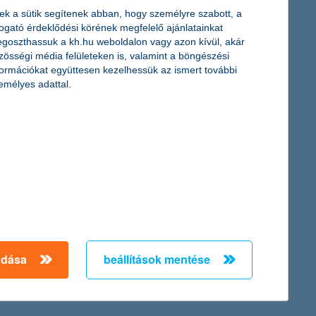
l.
ek a sütik segítenek abban, hogy személyre szabott, a
togató érdeklődési körének megfelelő ajánlatainkat
goszthassuk a kh.hu weboldalon vagy azon kívül, akár
zösségi média felületeken is, valamint a böngészési
formációkat együttesen kezelhessük az ismert további
emélyes adattal.
mi egy új energiaforradalom kezdetét vetíti előre. Az olcsó
látásait és részvényárfolyamait illetően jelentős emelkedésre
, a K&H Alapkezelő vezérigazgatója.
indössze 7 hónapos történetének eredménye. Mostantól azonban
adása
beállítások mentése
erekek „megajándékozásának” élményét. Az április 1 és június