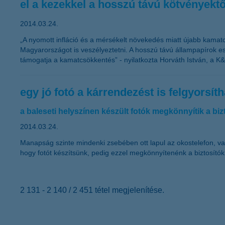
el a kezekkel a hosszú távú kötvényektő
2014.03.24.
„A nyomott infláció és a mérsékelt növekedés miatt újabb kama
Magyarországot is veszélyeztetni. A hosszú távú állampapírok 
támogatja a kamatcsökkentés” - nyilatkozta Horváth István, a K&
egy jó fotó a kárrendezést is felgyorsíth
a baleseti helyszínen készült fotók megkönnyítik a bi
2014.03.24.
Manapság szinte mindenki zsebében ott lapul az okostelefon, va
hogy fotót készítsünk, pedig ezzel megkönnyítenénk a biztosító
2 131 - 2 140 / 2 451 tétel megjelenítése.