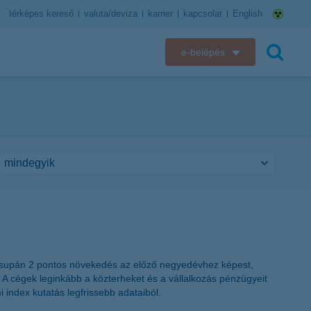
térképes kereső
valuta/deviza
karrier
kapcsolat
English
e-belépés
K&H e-bank
keresés
K&H e-posta
K&H elektronikus postaláda
K&H web Electra
K&H Biztosító ügyfélportál
K&H SZÉP Kártya
z csupán 2 pontos növekedés az előző negyedévhez képest,
 A cégek leginkább a közterheket és a vállalkozás pénzügyeit
K&H e-kártyafelület
 index kutatás legfrissebb adataiból.