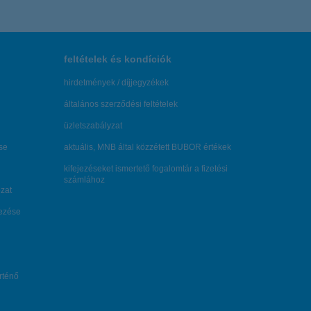
feltételek és kondíciók
hirdetmények / díjjegyzékek
általános szerződési feltételek
üzletszabályzat
se
aktuális, MNB által közzétett BUBOR értékek
kifejezéseket ismertető fogalomtár a fizetési
számlához
zat
dezése
örténő