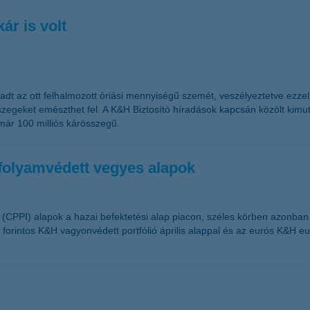
ár is volt
ladt az ott felhalmozott óriási mennyiségű szemét, veszélyeztetve ezzel 
 összegeket emészthet fel. A K&H Biztosító híradások kapcsán közölt k
t már 100 milliós kárösszegű.
rfolyamvédett vegyes alapok
(CPPI) alapok a hazai befektetési alap piacon, széles körben azonban
forintos K&H vagyonvédett portfólió április alappal és az eurós K&H eur