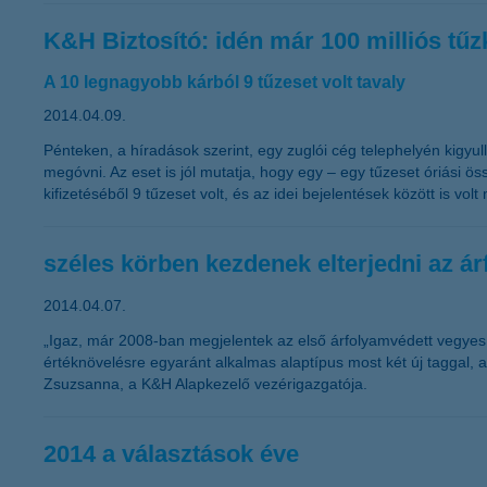
K&H Biztosító: idén már 100 milliós tűzk
A 10 legnagyobb kárból 9 tűzeset volt tavaly
2014.04.09.
Pénteken, a híradások szerint, egy zuglói cég telephelyén kigyul
megóvni. Az eset is jól mutatja, hogy egy – egy tűzeset óriási
kifizetéséből 9 tűzeset volt, és az idei bejelentések között is vol
széles körben kezdenek elterjedni az á
2014.04.07.
„Igaz, már 2008-ban megjelentek az első árfolyamvédett vegyes 
értéknövelésre egyaránt alkalmas alaptípus most két új taggal, a 
Zsuzsanna, a K&H Alapkezelő vezérigazgatója.
2014 a választások éve