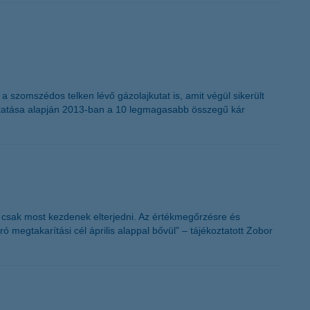
K&H token megújítás
a szomszédos telken lévő gázolajkutat is, amit végül sikerült
imutatása alapján 2013-ban a 10 legmagasabb összegű kár
 csak most kezdenek elterjedni. Az értékmegőrzésre és
ó megtakarítási cél április alappal bővül” – tájékoztatott Zobor