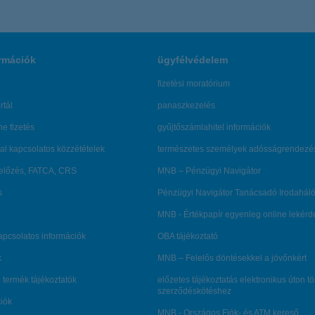
rmációk
ügyfélvédelem
fizetési moratórium
rtál
panaszkezelés
ne fizetés
gyűjtőszámlahitel információk
al kapcsolatos közzétételek
természetes személyek adósságrendezé
lőzés, FATCA, CRS
MNB – Pénzügyi Navigátor
s
Pénzügyi Navigátor Tanácsadó Irodaháló
MNB - Értékpapír egyenleg online lekér
kapcsolatos információk
OBA tájékoztató
k
MNB – Felelős döntésekkel a jövőnkért
 termék tájékoztatók
előzetes tájékoztatás elektronikus úton t
szerződéskötéshez
ciók
MNB - Országos Fiók- és ATM kereső