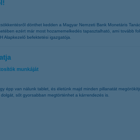
l!
tcsökkentésről dönthet kedden a Magyar Nemzeti Bank Monetáris Tanác
esetében ezért már most hozamemelkedés tapasztalható, ami tovább fol
H Alapkezelő befektetési igazgatója.
atja
ztosítók munkáját
gy épp van nálunk tablet, és életünk majd minden pillanatát megörökí
k dolgát, sőt gyorsabban megtörténhet a kárrendezés is.