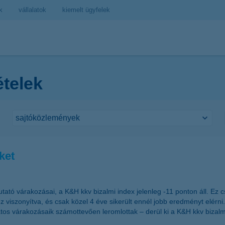
k
vállalatok
kiemelt ügyfelek
ételek
ket
utató várakozásai, a K&H kkv bizalmi index jelenleg -11 ponton áll. E
iszonyítva, és csak közel 4 éve sikerült ennél jobb eredményt elérni.
atos várakozásaik számottevően leromlottak – derül ki a K&H kkv bizalmi