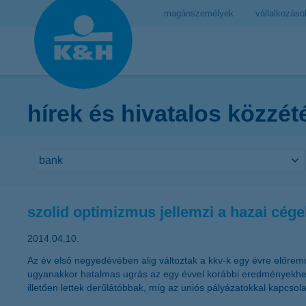
magánszemélyek
vállalkozáso
hírek és hivatalos közzét
szolid optimizmus jellemzi a hazai cége
2014.04.10.
Az év első negyedévében alig változtak a kkv-k egy évre előrem
ugyanakkor hatalmas ugrás az egy évvel korábbi eredményekhez v
illetően lettek derűlátóbbak, míg az uniós pályázatokkal kapcsol