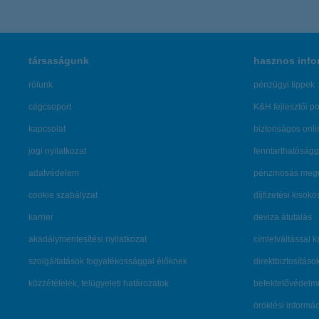
társaságunk
hasznos info
rólunk
pénzügyi tippek
cégcsoport
K&H fejlesztői po
kapcsolat
biztonságos onli
jogi nyilatkozat
fenntarthatóságg
adatvédelem
pénzmosás mege
cookie szabályzat
díjfizetési kisoko
karrier
deviza átutalás
akadálymentesítési nyilatkozat
címletváltással 
szolgáltatások fogyatékossággal élőknek
direktbiztosításo
közzétételek, felügyeleti határozatok
befektetővédelmi
öröklési informá