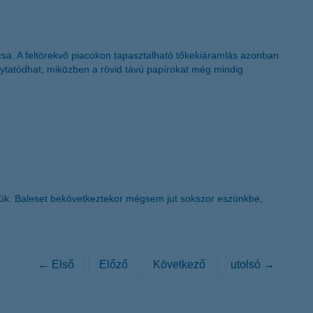
sa. A feltörekvő piacokon tapasztalható tőkekiáramlás azonban
ytatódhat, miközben a rövid távú papírokat még mindig
tjük. Baleset bekövetkeztekor mégsem jut sokszor eszünkbe,
← Első
Előző
Következő
utolsó →