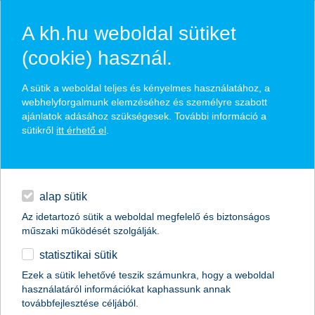
A kh.hu weboldal sütiket
(cookie) használ.
hírek és hivatalos
A sütik a weboldal teljes és kényelmes használatához, a
közzétételek
webhelyforgalmunk elemzéséhez és személyre szabott
ajánlatok adásához szükségesek. További információ a
sütikről
itt érhető el
.
egyéb
English
alap sütik
Az idetartozó sütik a weboldal megfelelő és biztonságos
műszaki működését szolgálják.
statisztikai sütik
meglepő, de nem a betörőktől kell a
Ezek a sütik lehetővé teszik számunkra, hogy a weboldal
használatáról információkat kaphassunk annak
legjobban félteni a lakást
továbbfejlesztése céljából.