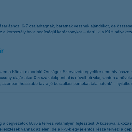
sárláshoz. 6-7 családtagnak, barátnak vesznek ajándékot, de összesen
z a korosztály hívja segítségül karácsonykor – derül ki a K&H pályakezd
ár
hiszen a Kőolaj-exportáló Országok Szervezete egyelőre nem hív össze re
acsony olajár akár 0.5 százalékponttal is növelheti világszinten a növe
azonban hosszabb távra jó beszállási pontokat találhatunk” - nyilatkoz
g a cégvezetők 60%-a tervez valamilyen fejlesztést. A középvállalkozás
ejlesztések vannak az élen, de a kkv-k egy jelentős része tervezi a gép