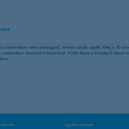
sekre
satornákon intézi pénzügyeit, minden tizedik ügyfél, főleg a 30 évnél 
 csatornákon keresztül is bankolnak. A K&H Bank a következő három évben
okhoz.
rmációk
ügyfélvédelem