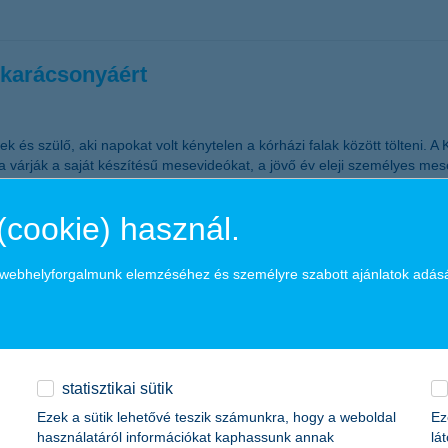
karácsonyáért
 és szülő, aki napokat volt kénytelen a kórházi falak között tölteni. 
 várják a saját készítésű mesevideókat, a jövő év eleji személyes mes
(cookie) használ.
tet előzik meg az autók
a webhelyforgalmunk elemzéséhez és személyre szabott ajánlatok adás
 még a sci-fik világából ismert sofőr nélküli autók, amelyek többek köz
alékkal csökkent tíz év alatt a személyi sérüléssel járó balesetek szám
statisztikai sütik
.
Ezek a sütik lehetővé teszik számunkra, hogy a weboldal
Ez
használatáról információkat kaphassunk annak
lá