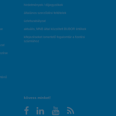
hirdetmények / díjjegyzékek
általános szerződési feltételek
üzletszabályzat
se
aktuális, MNB által közzétett BUBOR értékek
kifejezéseket ismertető fogalomtár a fizetési
számlához
zat
dezése
örténő
kövess minket!