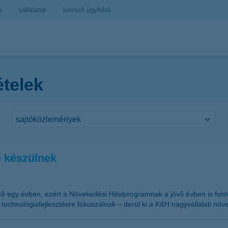
k
vállalatok
kiemelt ügyfelek
ételek
e készülnek
ző egy évben, ezért a Növekedési Hitelprogramnak a jövő évben is fontos
technológiafejlesztésre fókuszálnak – derül ki a K&H nagyvállalati növ