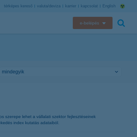
térképes kereső
valuta/deviza
karrier
kapcsolat
English
e-belépés
K&H e-bank
keresés
K&H e-posta
K&H elektronikus postaláda
K&H web Electra
K&H Biztosító ügyfélportál
K&H SZÉP Kártya
 szerepe lehet a vállalati szektor fejlesztéseinek
ekedés index kutatás adataiból.
K&H e-kártyafelület