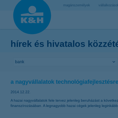
magánszemélyek
vállalkozáso
hírek és hivatalos közzét
a nagyvállalatok technológiafejlesztésr
2014.12.22.
A hazai nagyvállalatok fele tervez jelenleg beruházást a követke
finanszírozásában. A legnagyobb hazai cégek jelenleg leginkább 