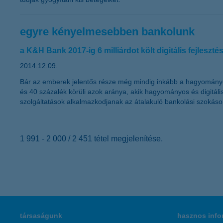
egyre kényelmesebben bankolunk
a K&H Bank 2017-ig 6 milliárdot költ digitális fejleszté
2014.12.09.
Bár az emberek jelentős része még mindig inkább a hagyományos c
és 40 százalék körüli azok aránya, akik hagyományos és digitális
szolgáltatások alkalmazkodjanak az átalakuló bankolási szokás
1 991 - 2 000 / 2 451 tétel megjelenítése.
társaságunk
hasznos info