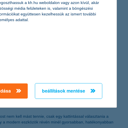
goszthassuk a kh.hu weboldalon vagy azon kívül, akár
zösségi média felületeken is, valamint a böngészési
formációkat együttesen kezelhessük az ismert további
emélyes adattal.
i Központi Bank és a Japán Központi Bank folytatja a
lkedés már nem valószínű” - nyilatkozta Horváth István, a K&H
méshozamok és a minőség is elmarad a várttól, így az árak
adása
beállítások mentése
t nem kell mást tennie, csak egy kattintással választania a
gy a modern eszközök révén minél gyorsabban, hatékonyabban