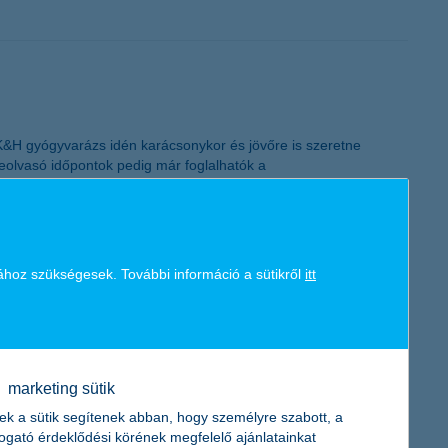
A K&H gyógyvarázs idén karácsonykor és jövőre is szeretne
eolvasó időpontok pedig már foglalhatók a
ához szükségesek. További információ a sütikről
itt
ött a baleseti statisztikákat javíthatják, de emellett az
a, a sérültek száma pedig 25 százalékkal mérséklődött. Az
marketing sütik
ek a sütik segítenek abban, hogy személyre szabott, a
togató érdeklődési körének megfelelő ajánlatainkat