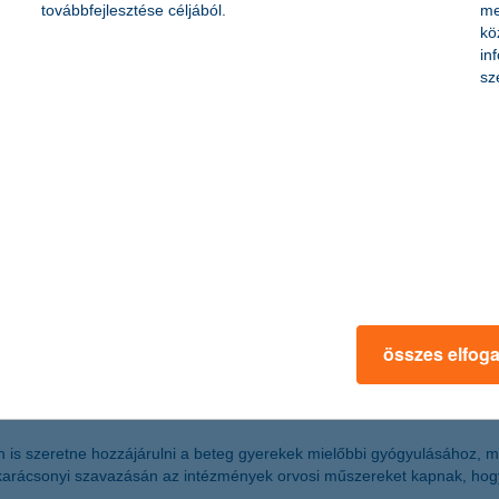
továbbfejlesztése céljából.
me
kö
in
sz
melését, a piacok továbbra sem fogynak ki a pénzből, hiszen az Európa
ytatódhat, habár az eddigi, gyakorlatilag töretlen tőzsdei árfolyam-eme
ó a mezőgazdaságban
kat tükrözik. A betakarítási szezon eredményei alapján azonban a ter
ág fejlesztési főosztály vezetője.
összes elfog
s szeretne hozzájárulni a beteg gyerekek mielőbbi gyógyulásához, mos
karácsonyi szavazásán az intézmények orvosi műszereket kapnak, ho