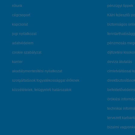
rólunk
pénzügyi tippek
cégcsoport
K&H fejlesztői po
kapcsolat
biztonságos onli
jogi nyilatkozat
fenntarthatóságg
adatvédelem
pénzmosás mege
cookie szabályzat
díjfizetési kisoko
karrier
deviza átutalás
akadálymentesítési nyilatkozat
címletváltással 
szolgáltatások fogyatékossággal élőknek
direktbiztosításo
közzétételek, felügyeleti határozatok
befektetővédelmi
öröklési informá
technikai inform
tervezett karban
bizalmi vagyon