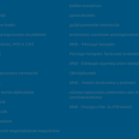
fizetési moratórium
rtál
panaszkezelés
ne fizetés
gyűjtőszámlahitel információk
al kapcsolatos közzétételek
természetes személyek adósságrendezé
lőzés, FATCA, CRS
MNB – Pénzügyi Navigátor
s
Pénzügyi Navigátor Tanácsadó Irodaháló
MNB - Értékpapír egyenleg online lekér
kapcsolatos információk
OBA tájékoztató
k
MNB – Felelős döntésekkel a jövőnkért
 termék tájékoztatók
előzetes tájékoztatás elektronikus úton t
szerződéskötéshez
ciók
MNB - Országos Fiók- és ATM kereső
ációk
tartások
kezelő megbízatásának megszűnése