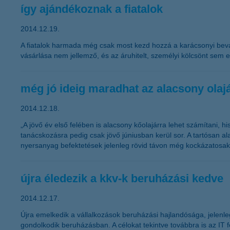
így ajándékoznak a fiatalok
2014.12.19.
A fiatalok harmada még csak most kezd hozzá a karácsonyi bevá
vásárlása nem jellemző, és az áruhitelt, személyi kölcsönt sem e
még jó ideig maradhat az alacsony olaj
2014.12.18.
„A jövő év első felében is alacsony kőolajárra lehet számítani, 
tanácskozásra pedig csak jövő júniusban kerül sor. A tartósan al
nyersanyag befektetések jelenleg rövid távon még kockázatosak, 
újra éledezik a kkv-k beruházási kedve
2014.12.17.
Újra emelkedik a vállalkozások beruházási hajlandósága, jelenle
gondolkodik beruházásban. A célokat tekintve továbbra is az IT f