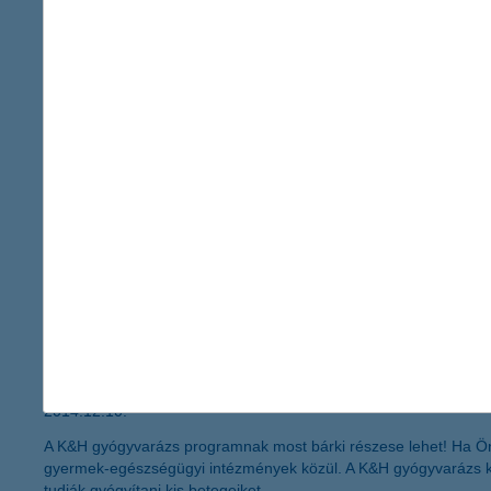
a Fed átadja a stafétabotot
2014.12.15.
„A héten akár már kiderülhet, hogy a Fed mikorra időzíti kamate
mennyiségi lazítást. Az emelkedő piaci trend így 2015-ben is fol
Alapkezelő befektetési igazgatója.
a csökkenő árak után drágulás várhat
2014.12.12.
„Az októberi mezőgazdasági árak még a nyári pozitív várakozáso
emelkedése várható” – nyilatkozta Tresó István, a K&H Agrárüzlet
gyógyítson egy kattintással
2014.12.10.
A K&H gyógyvarázs programnak most bárki részese lehet! Ha Ön i
gyermek-egészségügyi intézmények közül. A K&H gyógyvarázs 
tudják gyógyítani kis betegeiket.