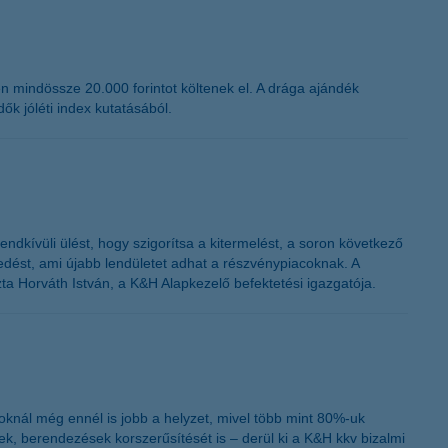
K&H token megújítás
 mindössze 20.000 forintot költenek el. A drága ajándék
ők jóléti index kutatásából.
ndkívüli ülést, hogy szigorítsa a kitermelést, a soron következő
kedést, ami újabb lendületet adhat a részvénypiacoknak. A
ta Horváth István, a K&H Alapkezelő befektetési igazgatója.
oknál még ennél is jobb a helyzet, mivel több mint 80%-uk
ek, berendezések korszerűsítését is – derül ki a K&H kkv bizalmi