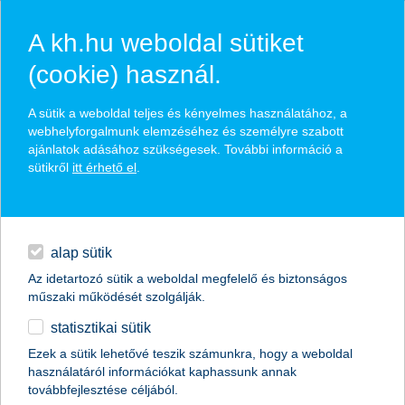
A kh.hu weboldal sütiket
(cookie) használ.
hírek és hivatalos
A sütik a weboldal teljes és kényelmes használatához, a
közzétételek
webhelyforgalmunk elemzéséhez és személyre szabott
ajánlatok adásához szükségesek. További információ a
sütikről
itt érhető el
.
egyéb
English
alap sütik
Az idetartozó sütik a weboldal megfelelő és biztonságos
műszaki működését szolgálják.
statisztikai sütik
a mezőgazdaság a közös
Ezek a sütik lehetővé teszik számunkra, hogy a weboldal
használatáról információkat kaphassunk annak
együttműködés révén lehet erősebb
továbbfejlesztése céljából.