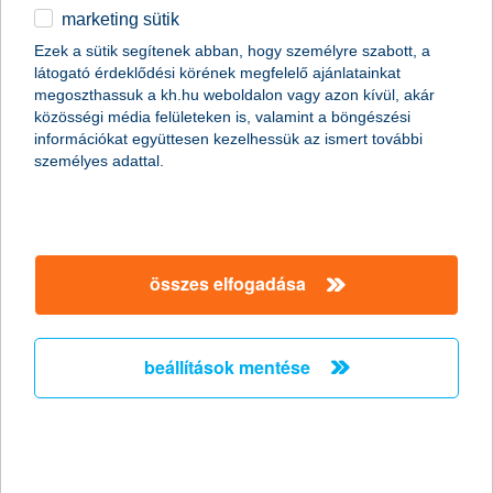
marketing sütik
a K&H kgfb integrált kommunikációs
Ezek a sütik segítenek abban, hogy személyre szabott, a
kampány ezüst EFFIE díjat nyert a
látogató érdeklődési körének megfelelő ajánlatainkat
reklámhatékonysági versenyen
megoszthassuk a kh.hu weboldalon vagy azon kívül, akár
közösségi média felületeken is, valamint a böngészési
a hetedik EFFIE a K&H-nak
információkat együttesen kezelhessük az ismert további
személyes adattal.
2011.10.14.
A K&H Csoport egy újabb EFFIE-vel térhetett haza a 2011-es
reklámhatékonysági verseny díjkiosztójáról. A K&H biztosítási
ismertségnövelő és kötelező gépjármű felelősségbiztosítás
(kgfb) kampánya segítette hozzá a K&H-t az újabb kiemelkedő
összes elfogadása
elismeréshez. A K&H biztosítási szolgáltatások kommunikációja
ezüst EFFIE reklámhatékonysági díjat nyert pénzügyi
szolgáltatások kategóriában, mely a hetedik EFFIE a K&H
életében és az első ezüst díj, melyet az EFFIE biztosítási
beállítások mentése
kommunikációnak kiosztott.
a bérlőket is segíti a lakásbiztosítás