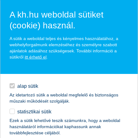
A kh.hu weboldal sütiket
(cookie) használ.
hírek és hivatalos
A sütik a weboldal teljes és kényelmes használatához, a
közzétételek
webhelyforgalmunk elemzéséhez és személyre szabott
ajánlatok adásához szükségesek. További információ a
sütikről
itt érhető el
.
egyéb
English
alap sütik
Az idetartozó sütik a weboldal megfelelő és biztonságos
műszaki működését szolgálják.
statisztikai sütik
Ezek a sütik lehetővé teszik számunkra, hogy a weboldal
használatáról információkat kaphassunk annak
Előző
Következő
továbbfejlesztése céljából.