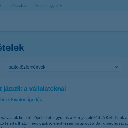
k
vállalatok
kiemelt ügyfelek
ételek
játszik a vállalatoknál
atok kiválósági díjra
 vállalatok konkrét lépéseket tegyenek a környezetükért. A K&H Bank a K
ató fenntartható megoldást. A jelentkezési határidőt a Bank meghosszab