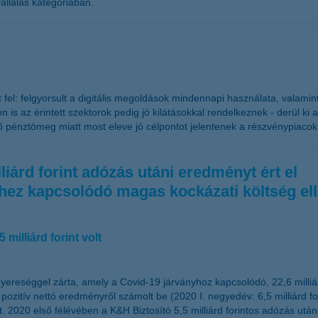
vállalás kategóriában.
t fel: felgyorsult a digitális megoldások mindennapi használata, valami
 is az érintett szektorok pedig jó kilátásokkal rendelkeznek - derül k
ző pénztömeg miatt most eleve jó célpontot jelentenek a részvénypiac
iárd forint adózás utáni eredményt ért el
éghez kapcsolódó magas kockázati költség e
milliárd forint volt
yereséggel zárta, amely a Covid-19 járványhoz kapcsolódó, 22,6 milliárd
tív nettó eredményről számolt be (2020 I. negyedév: 6,5 milliárd forin
 2020 első félévében a K&H Biztosító 5,5 milliárd forintos adózás utá