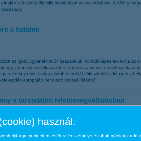
ny idején is folytatja digitális átalakítását és beruházásait. A K&H a magy
almazásban.
e a fiatalok
zött az igazi, ugyanakkor 24 százalékuk működőképesnek tartja az onlin
jait, így a bankolási szokásaikat is. A bankszámlával rendelkező fiatal
ogy a járvány miatt sokan inkább a kártyát választották a készpénz hely
 iskolakezdés apropóján bemutató összeállításából.
rány a társadalmi felelősségvállalásban
atok kiválósági díjra
(cookie) használ.
 a társadalmi felelősségvállalás a jövőben, ugyanis a Planet Fantasti
a webhelyforgalmunk elemzéséhez és személyre szabott ajánlatok adás
elmet fordítsanak erre a területre. A válság után új irányok lehetnek m