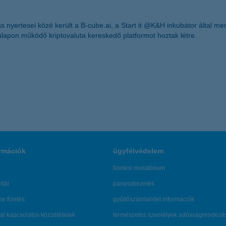
nyertesei közé került a B-cube.ai, a Start it @K&H inkubátor által ment
 alapon működő kriptovaluta kereskedő platformot hoztak létre.
rmációk
ügyfélvédelem
fizetési moratórium
rtál
panaszkezelés
ne fizetés
gyűjtőszámlahitel információk
al kapcsolatos közzétételek
természetes személyek adósságrendezé