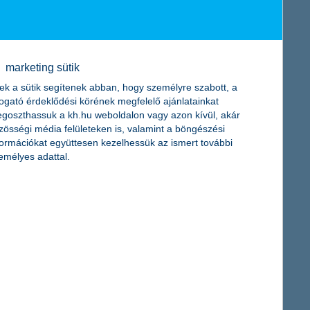
héz gazdasági helyzet ellenére is. A K&H családi vállalatok
ber 18-ig lehet benyújtani.
marketing sütik
ek a sütik segítenek abban, hogy személyre szabott, a
togató érdeklődési körének megfelelő ajánlatainkat
goszthassuk a kh.hu weboldalon vagy azon kívül, akár
en, hogy a gyerekek biztonságosan az osztályteremben
zösségi média felületeken is, valamint a böngészési
st, az étkezéseket és a tanórák utáni szabadidős programokat is
formációkat együttesen kezelhessük az ismert további
emélyes adattal.
tani kilátások szerint további 1-3 százalékos gyengüléssel lehet
rthoz tartozó KBC Asset Management legfrissebb elemzéséből. A