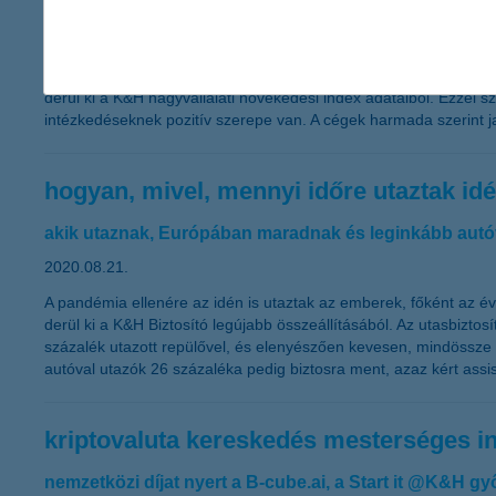
2020.08.27.
Visszaesett a hazai nagyvállalatok árbevétel-és profitvárakozá
derül ki a K&H nagyvállalati növekedési index adataiból. Ezzel
intézkedéseknek pozitív szerepe van. A cégek harmada szerint 
hogyan, mivel, mennyi időre utaztak i
akik utaznak, Európában maradnak és leginkább aut
2020.08.21.
A pandémia ellenére az idén is utaztak az emberek, főként az év 
derül ki a K&H Biztosító legújabb összeállításából. Az utasbizto
százalék utazott repülővel, és elenyészően kevesen, mindössze 9 
autóval utazók 26 százaléka pedig biztosra ment, azaz kért assist
kriptovaluta kereskedés mesterséges in
nemzetközi díjat nyert a B-cube.ai, a Start it @K&H gy