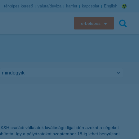
térképes kereső
valuta/deviza
karrier
kapcsolat
English
e-belépés
K&H e-bank
keresés
K&H e-posta
K&H elektronikus postaláda
K&H web Electra
K&H Biztosító ügyfélportál
K&H SZÉP Kártya
&H családi vállalatok kiválósági díjjal idén azokat a cégeket
K&H e-kártyafelület
bította, így a pályázatokat szeptember 18-ig lehet benyújtani