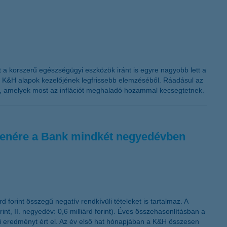
K&H token megújítás
nt a korszerű egészségügyi eszközök iránt is egyre nagyobb lett a
i a K&H alapok kezelőjének legfrissebb elemzéséből. Ráadásul az
ok, amelyek most az inflációt meghaladó hozammal kecsegtetnek.
llenére a Bank mindkét negyedévben
 forint összegű negatív rendkívüli tételeket is tartalmaz. A
t, II. negyedév: 0,6 milliárd forint). Éves összehasonlításban a
ni eredményt ért el. Az év első hat hónapjában a K&H összesen