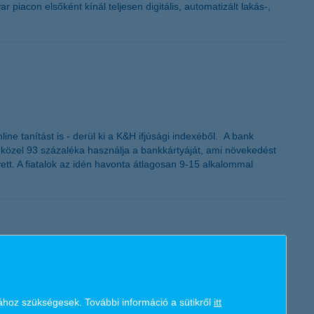
ar piacon elsőként kínál teljesen digitális, automatizált lakás-,
e tanítást is - derül ki a K&H ifjúsági indexéből. A bank
ok közel 93 százaléka használja a bankkártyáját, ami növekedést
ett. A fiatalok az idén havonta átlagosan 9-15 alkalommal
cs’ Network áprilisban végzett kutatása alapján a hazai
ához szükségesek. További információ a sütikről
itt
eghatározóak, amelyben fontos szerepet játszik a munkavállalókkal