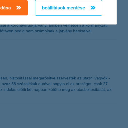
adása
beállítások mentése
zalékos árbevétel- és 2,6 százalékos profitcsökkenést várnak –
ssal a koronavírus-járvány, amiben vélhetően a kormányzati
időtávon pedig nem számolnak a járvány hatásaival.
osan, biztosítással megerősítve szervezték az utazni vágyók -
k, azaz 58 százalékuk autóval hagyta el az országot, csak 27
 indulás előtti két napban kötötte meg az utasbiztosítását, az