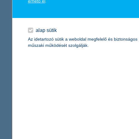
érhető el
.
való törődés is. A családi vállalkozások ebben élen járnak, elköt
kiválósági díj idén a járvány ideje alatt a társadalomért, közöss
így tehetjük vírusmentessé a tanévkezd
alap sütik
Az idetartozó sütik a weboldal megfelelő és biztonságos
2020.08.29.
műszaki működését szolgálják.
Bár a legtöbb iskola újra megnyitja kapuit a virtuális tér hely
tanulhassanak és találkozhassanak egymással, sok dolgot újra k
– a K&H gyógyvarázs program mutatja, hogyan.
a magyar infláció csatája a forinttal - h
2020.08.28.
Méretes gyengülésen van túl a forint, az euró ugyanis két hét ala
számolni. Ugyanakkor a koronavírus-járványból adódó bizonytal
valószínűsíthető forintgyengülés miatt a megtakarításoknál érdem
visszaeső árbevételre számítanak a nag