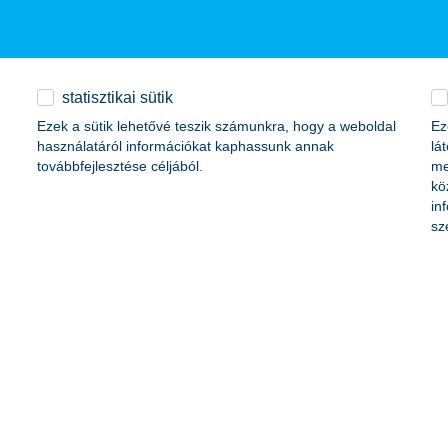
elezettek kollégáik iránt, és arra törekednek, hogy megtartsák őket a ne
égekért tett példamutató megoldásokat is keresi, a pályázatokat szeptem
ést
statisztikai sütik
Ezek a sütik lehetővé teszik számunkra, hogy a weboldal
Ez
használatáról információkat kaphassunk annak
lá
továbbfejlesztése céljából.
me
ett, ez a tanévkezdés most még is más lesz, mint eddig. Annak érdekéb
kö
ell gondolni a diákok egészsége érdekében: az utazást, a közös tanulá
in
sz
ol tart a mérkőzés?
tt 10 forinttal 355 forintra drágult. A következő időszakban pedig a mos
an helyzet miatt könnyen lehetnek hullámzások - derül ki a K&H-csopo
es a devizák felé nyitni.
yvállalatok