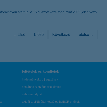
orált győri startup. A 15 díjazott közé több mint 2000 jelentkező
← Első
Előző
Következő
utolsó →
feltételek és kondíciók
hirdetmények / díjjegyzékek
általános szerződési feltételek
üzletszabályzat
se
aktuális, MNB által közzétett BUBOR értékek