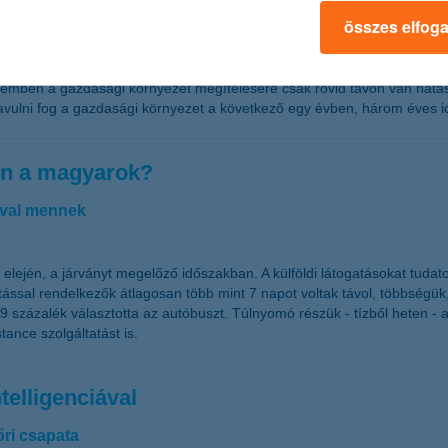
összes elfog
sa a következő egy évre vonatkozóan, ugyanis a cégek átlagosan 0,4 szá
 szemben a gazdasági környezet megítélésére csak rövid távon van hatá
javulni fog a gazdasági környezet a következő egy évben, három éves 
dén a magyarok?
óval mennek
elején, a járványt megelőző időszakban. A külföldi látogatásokat tudat
sítással rendelkezők átlagosan több mint 7 napot voltak távol, többségü
százalék választotta az autóbuszt. Túlnyomó részük - tízből heten - az
ance szolgáltatást is.
telligenciával
őri csapata