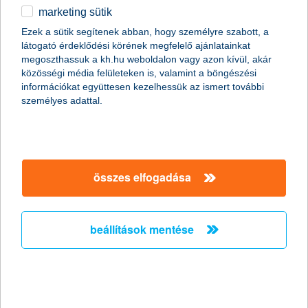
Újabb mérföldkőhöz érkezett a hazai e-sport. Az utóbbi években
marketing sütik
minden társadalmi csoportban robbanásszerűen terjed a
Ezek a sütik segítenek abban, hogy személyre szabott, a
sportág népszerűsége, így a nők körében is. Hazai szinten a
látogató érdeklődési körének megfelelő ajánlatainkat
Magyar E-sport Szövetség is támogatja ezt a folyamatot, ezért a
megoszthassuk a kh.hu weboldalon vagy azon kívül, akár
Női E-sport Szakág és az első magyar női Counter-Strike2
közösségi média felületeken is, valamint a böngészési
válogatott megalakítása után sor kerül az első hazai női
információkat együttesen kezelhessük az ismert további
versenyre is. A Valorant 2v2 Spike Queen Challenge powered by
személyes adattal.
K&H döntőjében a legjobb 4 női csapat méri össze tehetségét. A
versennyel egyidőben pedig a Női E-sport Szakági Nap
keretében mutatják be a női e-sportolók verseny- és
karrierlehetőségeit.
összes elfogadása
K&H: még közelebb kerül
Magyarország a készpénz
nyugdíjazásához
beállítások mentése
elindult a vásárlók számára ingyenes qvik
2024.09.19.
A K&H Banknál is elindult a qvik, az azonnali átutalásra épülő,