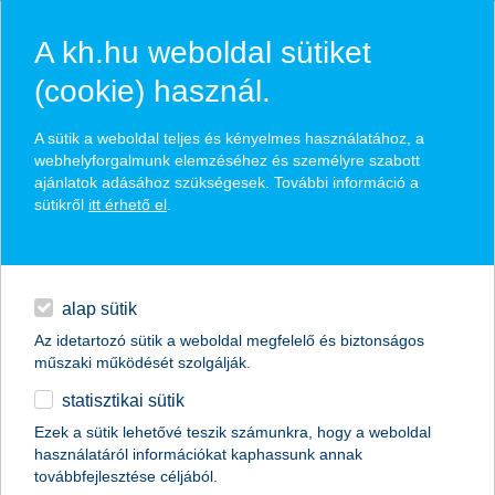
A kh.hu weboldal sütiket
(cookie) használ.
hírek és hivatalos
A sütik a weboldal teljes és kényelmes használatához, a
közzétételek
webhelyforgalmunk elemzéséhez és személyre szabott
ajánlatok adásához szükségesek. További információ a
sütikről
itt érhető el
.
egyéb
English
alap sütik
Az idetartozó sütik a weboldal megfelelő és biztonságos
műszaki működését szolgálják.
statisztikai sütik
itt az első hazai női e-sport verseny
Ezek a sütik lehetővé teszik számunkra, hogy a weboldal
használatáról információkat kaphassunk annak
2024.09.20.
továbbfejlesztése céljából.