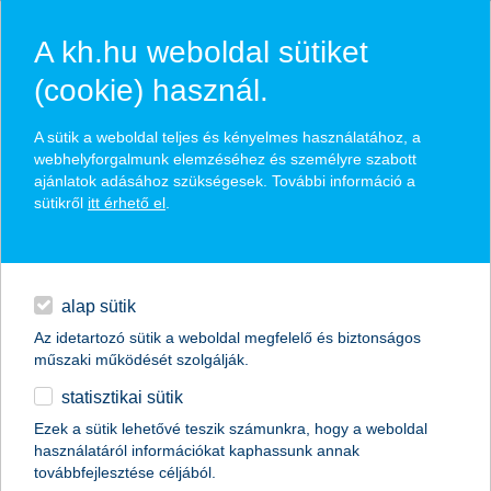
A kh.hu weboldal sütiket
(cookie) használ.
hírek és hivatalos
A sütik a weboldal teljes és kényelmes használatához, a
közzétételek
webhelyforgalmunk elemzéséhez és személyre szabott
ajánlatok adásához szükségesek. További információ a
sütikről
itt érhető el
.
egyéb
English
alap sütik
Az idetartozó sütik a weboldal megfelelő és biztonságos
műszaki működését szolgálják.
statisztikai sütik
2020 első 9 hónapjában a K&H Bank
Ezek a sütik lehetővé teszik számunkra, hogy a weboldal
használatáról információkat kaphassunk annak
31,7 milliárd forint, a K&H Biztosító
továbbfejlesztése céljából.
pedig 7 milliárd forint adózás utáni