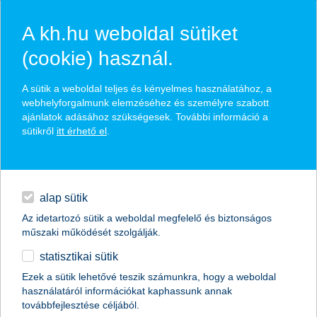
A kh.hu weboldal sütiket
(cookie) használ.
hírek és hivatalos
A sütik a weboldal teljes és kényelmes használatához, a
közzétételek
webhelyforgalmunk elemzéséhez és személyre szabott
ajánlatok adásához szükségesek. További információ a
sütikről
itt érhető el
.
egyéb
English
alap sütik
Az idetartozó sütik a weboldal megfelelő és biztonságos
műszaki működését szolgálják.
statisztikai sütik
a fiatalok nagy része a párnája alatt
Ezek a sütik lehetővé teszik számunkra, hogy a weboldal
használatáról információkat kaphassunk annak
tartja a megtakarított pénzét, pedig a
továbbfejlesztése céljából.
mobilba is tehetné