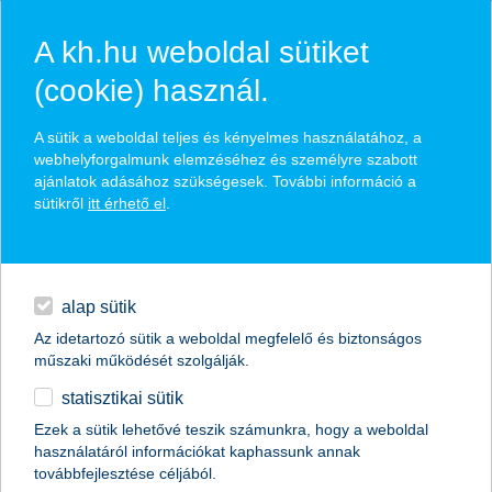
A kh.hu weboldal sütiket
(cookie) használ.
hírek és hivatalos
A sütik a weboldal teljes és kényelmes használatához, a
közzétételek
webhelyforgalmunk elemzéséhez és személyre szabott
ajánlatok adásához szükségesek. További információ a
sütikről
itt érhető el
.
egyéb
English
alap sütik
Az idetartozó sütik a weboldal megfelelő és biztonságos
műszaki működését szolgálják.
statisztikai sütik
elrajtolt a zöldlakáshitel – érkeznek az
Ezek a sütik lehetővé teszik számunkra, hogy a weboldal
használatáról információkat kaphassunk annak
érdeklődők
továbbfejlesztése céljából.