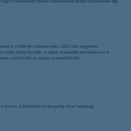
, az egyre népszerűbb felelős befektetések pedig megcáfolnak egy
K&H token megújítás
- derül ki a K&H kkv bizalmi index 2022 első negyedévi
erében több dolog húzódik: a cégek magasabb kamatokra és a
sekre számító kkv-k aránya is mérséklődött.
g a piacon, a beérkező forrást pedig olyan lakossági
.