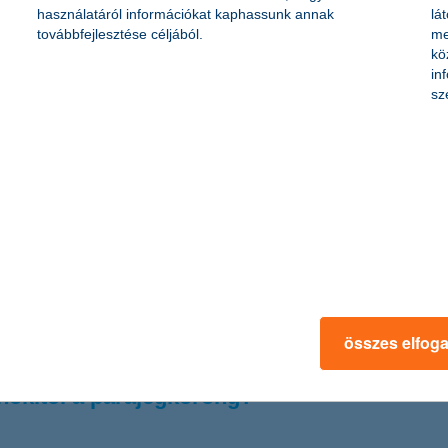
nktól kér be ajánlatot.
használatáról információkat kaphassunk annak
lá
továbbfejlesztése céljából.
me
kö
be
in
sz
 bevezetése után: a K&H SZÉP kártya költések közel negyedét élelmisz
szértéke is megugrott. Januárhoz képest 20, az egy évvel ezelőtti költé
ább a kkv-k működését
eginkább a cégek működését, derült ki a K&H kkv bizalmi index kutatá
róárfolyam változása és a járványhelyzet miatt kialakult anyaghiány, n
összes elfog
hokitól a parajégkorong?