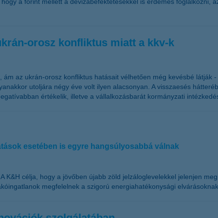
, hogy a forint mellett a devizabefektetésekkel is érdemes foglalkozni
krán-orosz konfliktus miatt a kkv-k
ok, ám az ukrán-orosz konfliktus hatásait vélhetően még kevésbé látják 
ugyanakkor utoljára négy éve volt ilyen alacsonyan. A visszaesés hátt
atívabban értékelik, illetve a vállalkozásbarát kormányzati intézkedé
sátások esetében is egyre hangsúlyosabbá válnak
t. A K&H célja, hogy a jövőben újabb zöld jelzáloglevelekkel jelenjen me
 lakóingatlanok megfelelnek a szigorú energiahatékonysági elvárásoknak
nnovációk szolgálatában