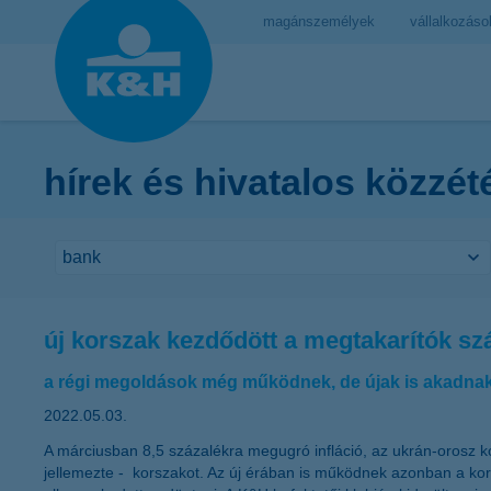
magánszemélyek
vállalkozáso
hírek és hivatalos közzét
új korszak kezdődött a megtakarítók s
a régi megoldások még működnek, de újak is akadna
2022.05.03.
A márciusban 8,5 százalékra megugró infláció, az ukrán-orosz k
jellemezte - korszakot. Az új érában is működnek azonban a kor