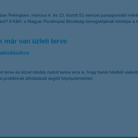
lobban Pekingben: március 4. és 13. között 51 nemzet parasportolói méri
rd? A K&H, a Magyar Paralimpiai Bizottság támogatójának körképe a tél
k már van üzleti terve
valósításához
erve és közel ötödük nyitott lenne arra is, hogy banki hitelből valósít
ási problémák áthidalását segítő folyószámlahitel.