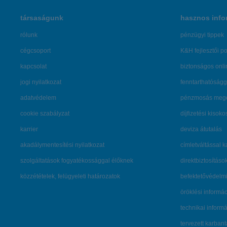
társaságunk
hasznos info
rólunk
pénzügyi tippek
cégcsoport
K&H fejlesztői po
kapcsolat
biztonságos onli
jogi nyilatkozat
fenntarthatóságg
adatvédelem
pénzmosás mege
cookie szabályzat
díjfizetési kisoko
karrier
deviza átutalás
akadálymentesítési nyilatkozat
címletváltással 
szolgáltatások fogyatékossággal élőknek
direktbiztosításo
közzétételek, felügyeleti határozatok
befektetővédelmi
öröklési informá
technikai inform
tervezett karban