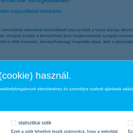
tlen nagyvállalati inkubátor
 nemzetközi sikerekkel büszkélkedő piaccá érett a hazai startup ökos
k, ehelyett inkább a fenntartható jövő megteremtését szolgáló innovác
ött is több innovatív, fenntarthatósági megoldás akad, akik a pénzintéz
ának élén
(cookie) használ.
 vezetője veszi át a K&H Üzleti ügyfelek divízió irányítását, valamint t
a webhelyforgalmunk elemzéséhez és személyre szabott ajánlatok adás
el előtt
statisztikai sütik
ájékozódnak hitelfelvételkor a cégek, derül ki a K&H kkv bizalmi index
Ezek a sütik lehetővé teszik számunkra, hogy a weboldal
Ez