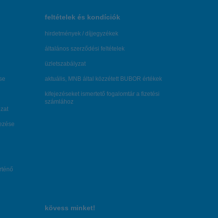
feltételek és kondíciók
hirdetmények / díjjegyzékek
általános szerződési feltételek
üzletszabályzat
se
aktuális, MNB által közzétett BUBOR értékek
kifejezéseket ismertető fogalomtár a fizetési
számlához
zat
dezése
örténő
kövess minket!