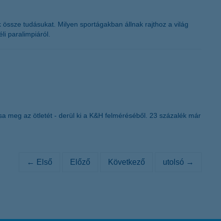
k össze tudásukat. Milyen sportágakban állnak rajthoz a világ
i paralimpiáról.
sa meg az ötletét - derül ki a K&H felméréséből. 23 százalék már
← Első
Előző
Következő
utolsó →