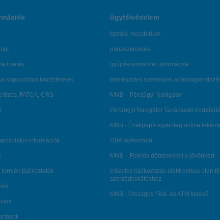
rmációk
ügyfélvédelem
fizetési moratórium
rtál
panaszkezelés
ne fizetés
gyűjtőszámlahitel információk
al kapcsolatos közzétételek
természetes személyek adósságrendezé
lőzés, FATCA, CRS
MNB – Pénzügyi Navigátor
s
Pénzügyi Navigátor Tanácsadó Irodaháló
MNB - Értékpapír egyenleg online lekér
kapcsolatos információk
OBA tájékoztató
k
MNB – Felelős döntésekkel a jövőnkért
 termék tájékoztatók
előzetes tájékoztatás elektronikus úton t
szerződéskötéshez
ciók
MNB - Országos Fiók- és ATM kereső
ációk
tartások