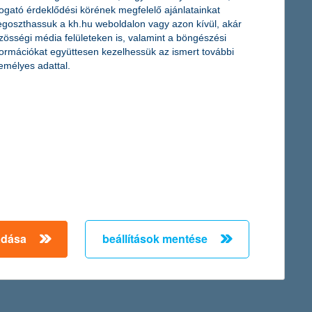
togató érdeklődési körének megfelelő ajánlatainkat
goszthassuk a kh.hu weboldalon vagy azon kívül, akár
zösségi média felületeken is, valamint a böngészési
formációkat együttesen kezelhessük az ismert további
emélyes adattal.
ervásárlások teszik ki, és minden eddiginél több kereskedő
shez képest pedig 80 százalékkal többet vásároltak idén
s legfrissebb eredményeiből. A megfelelő szakemberek felvétele
agyjából ötödüket érinti.
adása
beállítások mentése