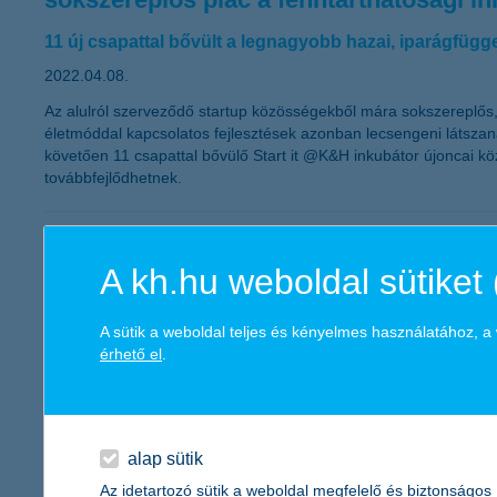
11 új csapattal bővült a legnagyobb hazai, iparágfügge
2022.04.08.
Az alulról szerveződő startup közösségekből mára sokszereplős,
életmóddal kapcsolatos fejlesztések azonban lecsengeni látszana
követően 11 csapattal bővülő Start it @K&H inkubátor újoncai köz
továbbfejlődhetnek.
új vezető a K&H Üzleti ügyfelek divíziój
A kh.hu weboldal sütiket 
2022.04.01.
2022. április 1-jétől
Rajna Gábor
, a Lakossági értékesítés eddigi
A sütik a weboldal teljes és kényelmes használatához, 
érhető el
.
alaposan körülnéznek a kkv-k hitelfelvét
2022.03.21.
alap sütik
Jellemzően saját kapcsolattartójukon keresztül és személyesen t
Az idetartozó sütik a weboldal megfelelő és biztonságos