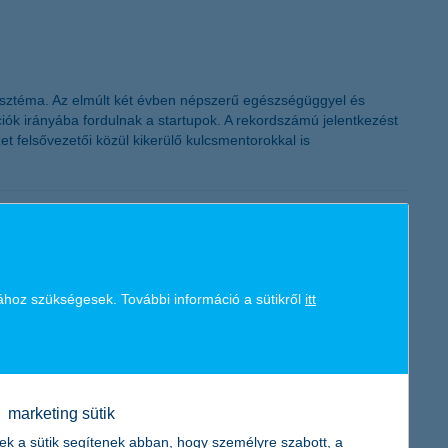
zisztéma. Az elmúlt két évben népszerű egészségüggyel és
iók irányába fordulnak a startupok. A rekordszámú jelentkezést
et felsővezetői közül kikerülő kulcsmentorokkal is
agja lesz a K&H Végrehajtó Bizottságának is.
ához szükségesek. További információ a sütikről
itt
marketing sütik
 legfrissebb eredményeiből. Több pénzintézetnél is érdeklődnek:
ek a sütik segítenek abban, hogy személyre szabott, a