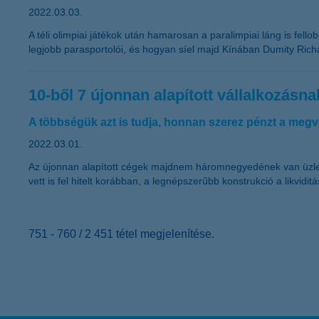
2022.03.03.
A téli olimpiai játékok után hamarosan a paralimpiai láng is fel
legjobb parasportolói, és hogyan síel majd Kínában Dumity Richá
10-ből 7 újonnan alapított vállalkozásna
A többségük azt is tudja, honnan szerez pénzt a meg
2022.03.01.
Az újonnan alapított cégek majdnem háromnegyedének van üzleti t
vett is fel hitelt korábban, a legnépszerűbb konstrukció a likvidit
751 - 760 / 2 451 tétel megjelenítése.