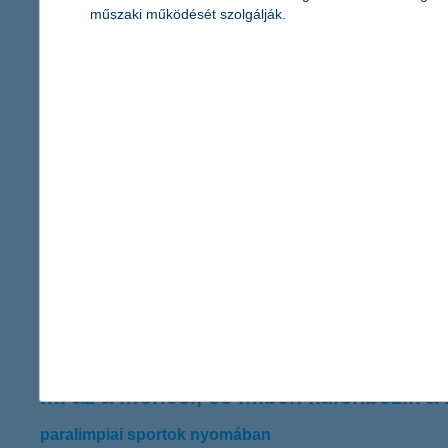
tízből alig egy vállalkozás igényel kölcsönt úgy, hogy csak egy ba
műszaki működését szolgálják.
megéri beszállni a SZÉP kártya biznisz
2022.03.10.
Itt az első hónap eredménye a SZÉP kártyás élelmiszer-vásárlás
csatlakozott az elfogadóhelyek közé. Emellett a felhasználás ös
februárban K&H SZÉP kártyával.
ez a három tényező akadályozza legink
2022.03.04.
Munkaerőhiány, árfolyamváltozás, anyaghiány - ez akadályozza l
a vállalkozások több mint harmadának jelent problémát, míg az eu
mi az a monosí, és miben különbözik a 
paralimpiai sportok nyomában