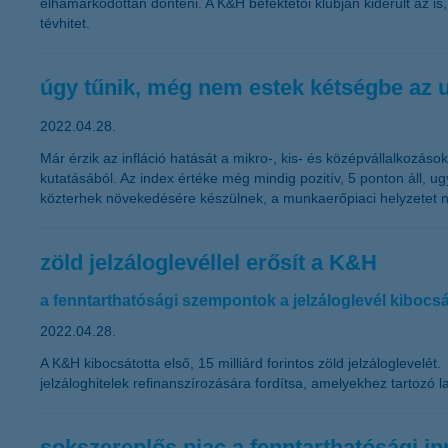
elhamarkodottan dönteni. A K&H befektetői klubján kiderült az is
tévhitet.
úgy tűnik, még nem estek kétségbe az u
2022.04.28.
Már érzik az infláció hatását a mikro-, kis- és középvállalkozás
kutatásából. Az index értéke még mindig pozitív, 5 ponton áll, 
közterhek növekedésére készülnek, a munkaerőpiaci helyzetet neg
zöld jelzáloglevéllel erősít a K&H
a fenntarthatósági szempontok a jelzáloglevél kiboc
2022.04.28.
A K&H kibocsátotta első, 15 milliárd forintos zöld jelzáloglevelé
jelzáloghitelek refinanszírozására fordítsa, amelyekhez tartozó
sokszereplős piac a fenntarthatósági i