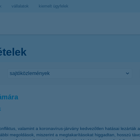
k
vállalatok
kiemelt ügyfelek
ételek
zámára
k
onfliktus, valamint a koronavírus-járvány kedvezőtlen hatásai lezárták
ábbi megoldások, miszerint a megtakarításokat higgadtan, hosszú távo