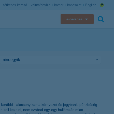
térképes kereső
valuta/deviza
karrier
kapcsolat
English
e-belépés
K&H e-bank
keresés
K&H e-posta
K&H elektronikus postaláda
K&H web Electra
K&H Biztosító ügyfélportál
K&H SZÉP Kártya
 a korábbi - alacsony kamatkörnyezet és jegybanki pénzbőség
K&H e-kártyafelület
n kell kezelni, nem szabad egy-egy hullámzás miatt