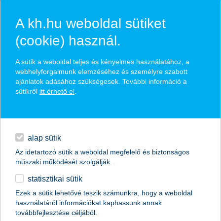
A kh.hu weboldal sütiket
(cookie) használ.
hírek és hivatalos
A sütik a weboldal teljes és kényelmes használatához, a
közzétételek
webhelyforgalmunk elemzéséhez és személyre szabott
ajánlatok adásához szükségesek. További információ a
sütikről
itt érhető el
.
egyéb
English
alap sütik
Az idetartozó sütik a weboldal megfelelő és biztonságos
műszaki működését szolgálják.
statisztikai sütik
A legjobb kereskedelemfinanszírozási
Ezek a sütik lehetővé teszik számunkra, hogy a weboldal
használatáról információkat kaphassunk annak
bank címet kapta a K&H Bank
továbbfejlesztése céljából.
Magyarországon