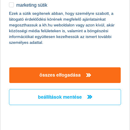
marketing sütik
2011.01.07.
Ezek a sütik segítenek abban, hogy személyre szabott, a
látogató érdeklődési körének megfelelő ajánlatainkat
A Global Finance magazin ismét a K&H Banknak ítélte a legjobb
megoszthassuk a kh.hu weboldalon vagy azon kívül, akár
kereskedelemfinanszírozási bank címet Magyarországon (Best
közösségi média felületeken is, valamint a böngészési
Trade Finance Provider in Hungary 2011).
információkat együttesen kezelhessük az ismert további
személyes adattal.
Előző
Következő
összes elfogadása
beállítások mentése
társaságunk
társaságunk megnyitása
hasznos információk
rólunk
hasznos információk megnyitása
cégcsoport
ügyfélvédelem