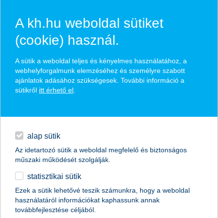
A kh.hu weboldal sütiket
(cookie) használ.
hírek és hivatalos
A sütik a weboldal teljes és kényelmes használatához, a
közzétételek
webhelyforgalmunk elemzéséhez és személyre szabott
ajánlatok adásához szükségesek. További információ a
sütikről
itt érhető el
.
egyéb
English
alap sütik
Az idetartozó sütik a weboldal megfelelő és biztonságos
műszaki működését szolgálják.
statisztikai sütik
újabb lépés az alacsony
Ezek a sütik lehetővé teszik számunkra, hogy a weboldal
használatáról információkat kaphassunk annak
karbonkibocsátású gazdaság felé
továbbfejlesztése céljából.