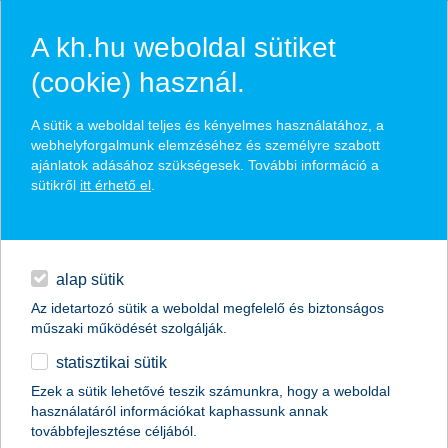
A kh.hu weboldal sütiket
(cookie) használ.
hírek és hivatalos
A sütik a weboldal teljes és kényelmes használatához, a
közzétételek
webhelyforgalmunk elemzéséhez és személyre szabott
ajánlatok adásához szükségesek. További információ a
sütikről
itt érhető el
.
egyéb
English
alap sütik
Az idetartozó sütik a weboldal megfelelő és biztonságos
műszaki működését szolgálják.
statisztikai sütik
kihívásokkal teli év vár a magyar
Ezek a sütik lehetővé teszik számunkra, hogy a weboldal
használatáról információkat kaphassunk annak
mezőgazdaságra
továbbfejlesztése céljából.