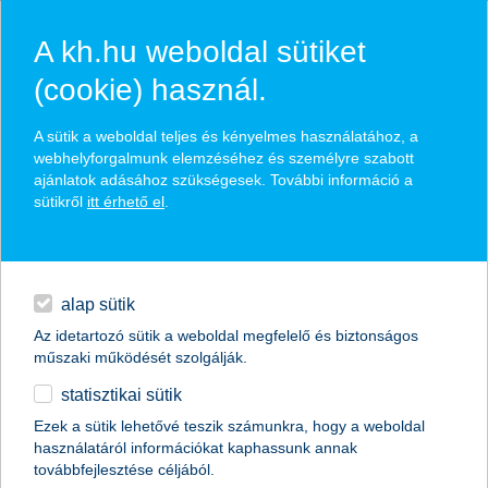
A kh.hu weboldal sütiket
(cookie) használ.
hírek és hivatalos
A sütik a weboldal teljes és kényelmes használatához, a
közzétételek
webhelyforgalmunk elemzéséhez és személyre szabott
ajánlatok adásához szükségesek. További információ a
sütikről
itt érhető el
.
egyéb
English
alap sütik
Az idetartozó sütik a weboldal megfelelő és biztonságos
műszaki működését szolgálják.
statisztikai sütik
Ezek a sütik lehetővé teszik számunkra, hogy a weboldal
használatáról információkat kaphassunk annak
Előző
Következő
továbbfejlesztése céljából.