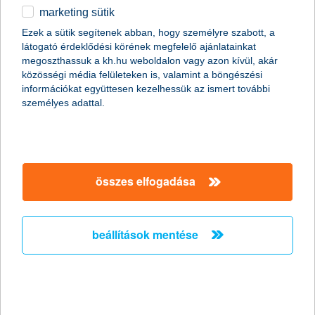
marketing sütik
K&H: megtörtént a fordulat, előkerültek
Ezek a sütik segítenek abban, hogy személyre szabott, a
a hitelesek
látogató érdeklődési körének megfelelő ajánlatainkat
megoszthassuk a kh.hu weboldalon vagy azon kívül, akár
stabilizálódni látszik a piac
közösségi média felületeken is, valamint a böngészési
információkat együttesen kezelhessük az ismert további
2025.06.21.
személyes adattal.
A lakossági hitelezés egyértelműen fordulóponthoz érkezett. A
2023 eleji visszaesés után a hitelpiac fokozatosan helyreállt, és
mára közel került a korábbi csúcsszintekhez – különösen a
lakáshitelek területén – derül ki a K&H saját adataiból. A
személyi kölcsönöknél pedig hódít az online megoldás.
összes elfogadása
K&H: egyre népszerűbbek az extrák a
lakásbiztosításoknál
beállítások mentése
a digitális megoldások is kedveltek
2025.06.20.
Egyre népszerűbbek a kiegészítő fedezetek a