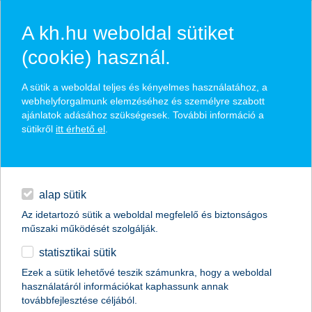
A kh.hu weboldal sütiket
(cookie) használ.
hírek és hivatalos
A sütik a weboldal teljes és kényelmes használatához, a
közzétételek
webhelyforgalmunk elemzéséhez és személyre szabott
ajánlatok adásához szükségesek. További információ a
sütikről
itt érhető el
.
egyéb
English
alap sütik
Az idetartozó sütik a weboldal megfelelő és biztonságos
műszaki működését szolgálják.
statisztikai sütik
A legjobb kereskedelemfinanszírozási
Ezek a sütik lehetővé teszik számunkra, hogy a weboldal
használatáról információkat kaphassunk annak
bank címet kapta a K&H Bank
továbbfejlesztése céljából.
Magyarországon