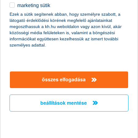
marketing sütik
2011.01.07.
Ezek a sütik segítenek abban, hogy személyre szabott, a
látogató érdeklődési körének megfelelő ajánlatainkat
A Global Finance magazin ismét a K&H Banknak ítélte a legjobb
megoszthassuk a kh.hu weboldalon vagy azon kívül, akár
kereskedelemfinanszírozási bank címet Magyarországon (Best
közösségi média felületeken is, valamint a böngészési
Trade Finance Provider in Hungary 2011).
információkat együttesen kezelhessük az ismert további
személyes adattal.
Előző
Következő
összes elfogadása
beállítások mentése
társaságunk
társaságunk megnyitása
hasznos információk
rólunk
hasznos információk megnyitása
cégcsoport
ügyfélvédelem