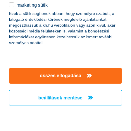
marketing sütik
2011.01.07.
Ezek a sütik segítenek abban, hogy személyre szabott, a
látogató érdeklődési körének megfelelő ajánlatainkat
A Global Finance magazin ismét a K&H Banknak ítélte a legjobb
megoszthassuk a kh.hu weboldalon vagy azon kívül, akár
kereskedelemfinanszírozási bank címet Magyarországon (Best
közösségi média felületeken is, valamint a böngészési
Trade Finance Provider in Hungary 2011).
információkat együttesen kezelhessük az ismert további
személyes adattal.
Előző
Következő
összes elfogadása
beállítások mentése
társaságunk
társaságunk megnyitása
hasznos információk
rólunk
hasznos információk megnyitása
cégcsoport
ügyfélvédelem