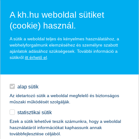
A kh.hu weboldal sütiket
(cookie) használ.
hírek és hivatalos
A sütik a weboldal teljes és kényelmes használatához, a
közzétételek
webhelyforgalmunk elemzéséhez és személyre szabott
ajánlatok adásához szükségesek. További információ a
sütikről
itt érhető el
.
egyéb
English
alap sütik
Az idetartozó sütik a weboldal megfelelő és biztonságos
műszaki működését szolgálják.
statisztikai sütik
A legjobb kereskedelemfinanszírozási
Ezek a sütik lehetővé teszik számunkra, hogy a weboldal
használatáról információkat kaphassunk annak
bank címet kapta a K&H Bank
továbbfejlesztése céljából.
Magyarországon