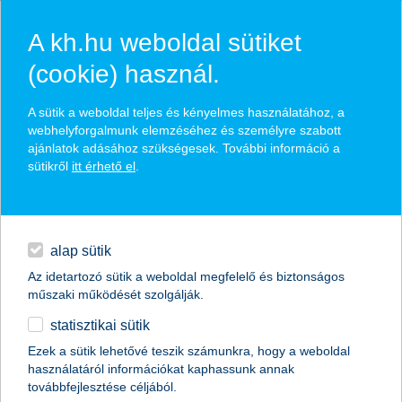
A kh.hu weboldal sütiket
(cookie) használ.
hírek és hivatalos
A sütik a weboldal teljes és kényelmes használatához, a
közzétételek
webhelyforgalmunk elemzéséhez és személyre szabott
ajánlatok adásához szükségesek. További információ a
sütikről
itt érhető el
.
egyéb
English
alap sütik
Az idetartozó sütik a weboldal megfelelő és biztonságos
műszaki működését szolgálják.
statisztikai sütik
A legjobb kereskedelemfinanszírozási
Ezek a sütik lehetővé teszik számunkra, hogy a weboldal
használatáról információkat kaphassunk annak
bank címet kapta a K&H Bank
továbbfejlesztése céljából.
Magyarországon