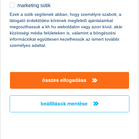
marketing sütik
2011.01.07.
Ezek a sütik segítenek abban, hogy személyre szabott, a
látogató érdeklődési körének megfelelő ajánlatainkat
A Global Finance magazin ismét a K&H Banknak ítélte a legjobb
megoszthassuk a kh.hu weboldalon vagy azon kívül, akár
kereskedelemfinanszírozási bank címet Magyarországon (Best
közösségi média felületeken is, valamint a böngészési
Trade Finance Provider in Hungary 2011).
információkat együttesen kezelhessük az ismert további
személyes adattal.
Előző
Következő
összes elfogadása
beállítások mentése
társaságunk
társaságunk megnyitása
hasznos információk
rólunk
hasznos információk megnyitása
cégcsoport
ügyfélvédelem