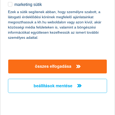
marketing sütik
2011.01.07.
Ezek a sütik segítenek abban, hogy személyre szabott, a
látogató érdeklődési körének megfelelő ajánlatainkat
A Global Finance magazin ismét a K&H Banknak ítélte a legjobb
megoszthassuk a kh.hu weboldalon vagy azon kívül, akár
kereskedelemfinanszírozási bank címet Magyarországon (Best
közösségi média felületeken is, valamint a böngészési
Trade Finance Provider in Hungary 2011).
információkat együttesen kezelhessük az ismert további
személyes adattal.
Előző
Következő
összes elfogadása
beállítások mentése
társaságunk
társaságunk megnyitása
hasznos információk
rólunk
hasznos információk megnyitása
cégcsoport
ügyfélvédelem