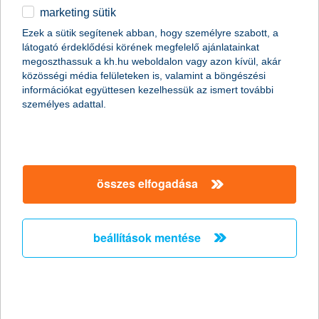
marketing sütik
Az elöregedő társadalomban nem lehet
Ezek a sütik segítenek abban, hogy személyre szabott, a
kérdés az öngondoskodás
látogató érdeklődési körének megfelelő ajánlatainkat
megoszthassuk a kh.hu weboldalon vagy azon kívül, akár
2011.04.05.
közösségi média felületeken is, valamint a böngészési
információkat együttesen kezelhessük az ismert további
„Az elöregedő magyar társadalom évről évre egyre komolyabb
személyes adattal.
problémát fog jelenteni a nyugdíjrendszer fenntarthatósága
szempontjából. A hazai népesedési folyamat jelenlegi tendenciái
mellett ezért nem lehet elégszer hangsúlyozni az
öngondoskodás jelentőségét, amellyel nagyban növelhetjük a
nyugdíjas évek anyagi biztonságát” – mondta el Zobor
Zsuzsanna, a K&H Alapkezelő vezérigazgatója.
összes elfogadása
Húsz gyógyszergyártó növekedését
beállítások mentése
kínálja az új eszközalap
2011.03.23.
A gyógyszeripar hagyományosan jó befektetésnek számít,
hiszen a világon egyre többet költenek gyógyszerekre. A K&H