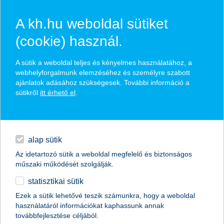
A kh.hu weboldal sütiket
(cookie) használ.
hírek és hivatalos
A sütik a weboldal teljes és kényelmes használatához, a
közzétételek
webhelyforgalmunk elemzéséhez és személyre szabott
ajánlatok adásához szükségesek. További információ a
sütikről
itt érhető el
.
egyéb
English
alap sütik
Az idetartozó sütik a weboldal megfelelő és biztonságos
műszaki működését szolgálják.
statisztikai sütik
Ezek a sütik lehetővé teszik számunkra, hogy a weboldal
használatáról információkat kaphassunk annak
Előző
Következő
továbbfejlesztése céljából.