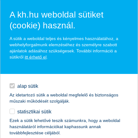
A kh.hu weboldal sütiket
(cookie) használ.
hírek és hivatalos
A sütik a weboldal teljes és kényelmes használatához, a
közzétételek
webhelyforgalmunk elemzéséhez és személyre szabott
ajánlatok adásához szükségesek. További információ a
sütikről
itt érhető el
.
egyéb
English
alap sütik
Az idetartozó sütik a weboldal megfelelő és biztonságos
műszaki működését szolgálják.
statisztikai sütik
Ezek a sütik lehetővé teszik számunkra, hogy a weboldal
használatáról információkat kaphassunk annak
Előző
Következő
továbbfejlesztése céljából.