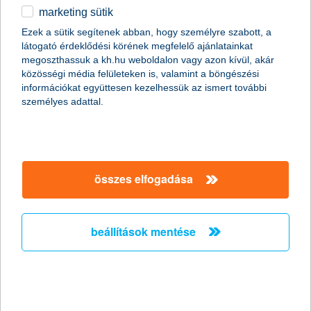
marketing sütik
2011.01.07.
Ezek a sütik segítenek abban, hogy személyre szabott, a
látogató érdeklődési körének megfelelő ajánlatainkat
A Global Finance magazin ismét a K&H Banknak ítélte a legjobb
megoszthassuk a kh.hu weboldalon vagy azon kívül, akár
kereskedelemfinanszírozási bank címet Magyarországon (Best
közösségi média felületeken is, valamint a böngészési
Trade Finance Provider in Hungary 2011).
információkat együttesen kezelhessük az ismert további
személyes adattal.
Előző
Következő
összes elfogadása
beállítások mentése
társaságunk
társaságunk megnyitása
hasznos információk
rólunk
hasznos információk megnyitása
cégcsoport
ügyfélvédelem