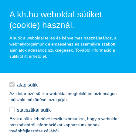
A kh.hu weboldal sütiket
(cookie) használ.
hírek és hivatalos
A sütik a weboldal teljes és kényelmes használatához, a
közzétételek
webhelyforgalmunk elemzéséhez és személyre szabott
ajánlatok adásához szükségesek. További információ a
sütikről
itt érhető el
.
egyéb
English
alap sütik
Az idetartozó sütik a weboldal megfelelő és biztonságos
műszaki működését szolgálják.
statisztikai sütik
A legjobb kereskedelemfinanszírozási
Ezek a sütik lehetővé teszik számunkra, hogy a weboldal
használatáról információkat kaphassunk annak
bank címet kapta a K&H Bank
továbbfejlesztése céljából.
Magyarországon