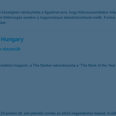
s községben ráirányította a figyelmet arra, hogy földcsuszamláskor mi
zetet földmozgás esetére a hagyományos lakásbiztosítások mellé. Fontos 
ást.
n Hungary
 részesült
mzetközi magazin, a The Banker adományozta a “The Bank of the Year 
g -10 ponton áll, ami jelentős romlás az előző negyedévhez képest. A 