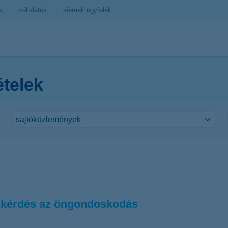
k
vállalatok
kiemelt ügyfelek
ételek
 kérdés az öngondoskodás