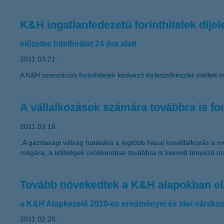
K&H ingatlanfedezetű forinthitelek díje
előzetes hitelbírálat 24 óra alatt
2011.03.21.
A K&H szenzációs forinthitelek kedvező törlesztőrészlet mellett m
A vállalkozások számára továbbra is fo
2011.03.16.
„A gazdasági válság hatására a legtöbb hazai kisvállalkozás a mű
magára, a költségek csökkentése továbbra is kiemelt tényező m
Tovább növekedtek a K&H alapokban el
a K&H Alapkezelő 2010-es eredményei és idei várakoz
2011.02.28.