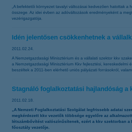
„A befektetői környezet tavalyi változásai kedvezően hatottak a
összege. Az idei évben az adóváltozások eredményeként a megta
vezérigazgatója.
Idén jelentősen csökkenhetnek a vállal
2011.02.24.
A Nemzetgazdasági Minisztérium és a vállalati szektor kkv sza
a Nemzetgazdasági Minisztérium Kkv fejlesztési, kereskedelmi és
beszéltek a 2011-ben elérhető uniós pályázati forrásokról, valam
Stagnáló foglalkoztatási hajlandóság a k
2011.02.18.
„A Nemzeti Foglalkoztatási Szolgálat legfrissebb adatai sze
megkérdezett kkv vezetők többsége egyelőre az alkalmazot
létszámbővítést valószínűsítenek, ezért a kkv szektorban 
főosztály vezetője.