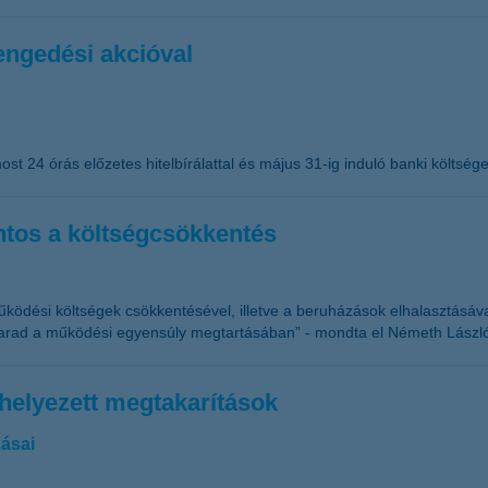
lengedési akcióval
ost 24 órás előzetes hitelbírálattal és május 31-ig induló banki költség
ntos a költségcsökkentés
ködési költségek csökkentésével, illetve a beruházások elhalasztásával
arad a működési egyensúly megtartásában” - mondta el Németh László,
helyezett megtakarítások
ásai