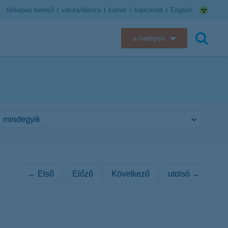
térképes kereső
valuta/deviza
karrier
kapcsolat
English
e-belépés
K&H e-bank
keresés
K&H e-posta
K&H elektronikus postaláda
K&H web Electra
K&H Biztosító ügyfélportál
← Első
Előző
Következő
utolsó →
K&H SZÉP Kártya
K&H e-kártyafelület