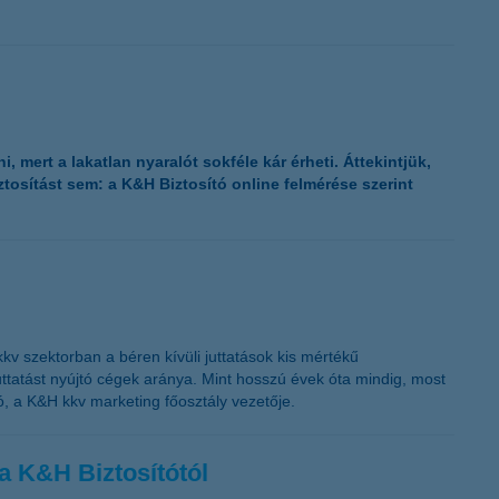
mert a lakatlan nyaralót sokféle kár érheti. Áttekintjük,
tosítást sem: a K&H Biztosító online felmérése szerint
kv szektorban a béren kívüli juttatások kis mértékű
ttatást nyújtó cégek aránya. Mint hosszú évek óta mindig, most
ó, a K&H kkv marketing főosztály vezetője.
a K&H Biztosítótól