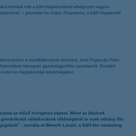
árd forinttal nőtt a K&H Alapkezelőnél elhelyezett vagyon
 számítunk” – jelentette be Zobor Zsuzsanna, a K&H Alapkezelő
 Debrecenben a kisvállalkozások számára, ahol Pogácsás Péter,
fejlesztését támogató gazdaságpolitika összetevőit. Emellett
írozási és megtakarítási lehetőségeket.
 száma az előző hónaphoz képest. Mivel az általunk
n gondolkodó vállalkozások többségénél is csak néhány fős
egugrását” - mondta el Németh László, a K&H kkv marketing