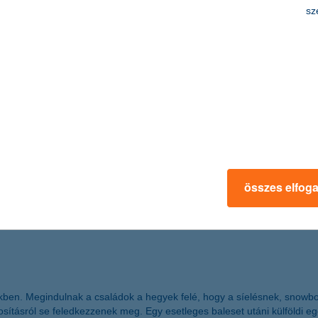
sz
, hogy most februárig érkeznek meg az első, már a csökkentett, 16%-o
t nyújthat arra, hogy tovább folytatódjon az a kedvező folyamat, amel
– mondta el Zobor Zsuzsanna, a K&H Alapkezelő vezérigazgatója.
tással környezettudatos ügyfeleknek energi
ezettel a K&H-tól
űsítési beruházásra igényelhető lakossági finanszírozási mód. A K&H zö
 hitel és otthonbiztosítás a mai naptól igényelhető a K&H Bank fiókjaiban
összes elfog
kben. Megindulnak a családok a hegyek felé, hogy a síelésnek, snowb
sításról se feledkezzenek meg. Egy esetleges baleset utáni külföldi egész