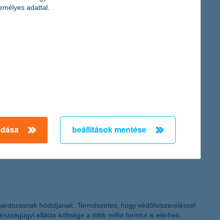
emélyes adattal.
s adókulccsal és a családi kedvezménnyel számított munkabérek.
y a válság kezdetét követően indult el, és amelynek során a
a-megtakarítást eredményező lakáscélú
ldhitel mellé a korszerűsített ingatlan biztosítására K&H
.
adása
beállítások mentése
oardozásnak hódoljanak. Természetes, hogy védőfelszereléssel
ségügyi ellátás költsége a több millió forintot is elérheti.