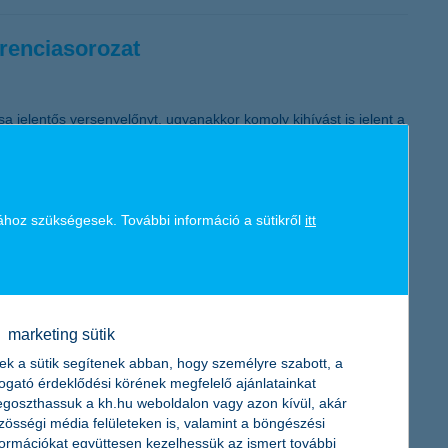
erenciasorozat
sa jelentős versenyelőnyt, ugyanakkor komoly kihívást is jelent a
 akik segítséget nyújtanak ebben a tájékozódásban.
ához szükségesek. További információ a sütikről
itt
folyamatos kockázat-figyelésére hívják fel a figyelmet. Mivel a
jelentőséggel bír a pénzügyileg stabil partnerek kiválasztása” -
marketing sütik
ek a sütik segítenek abban, hogy személyre szabott, a
togató érdeklődési körének megfelelő ajánlatainkat
goszthassuk a kh.hu weboldalon vagy azon kívül, akár
zösségi média felületeken is, valamint a böngészési
formációkat együttesen kezelhessük az ismert további