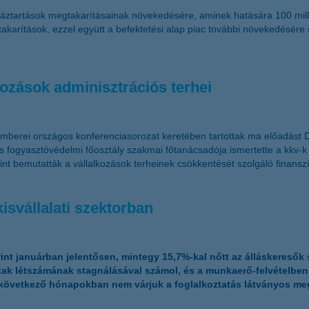
 háztartások megtakarításainak növekedésére, aminek hatására 100 milli
karítások, ezzel együtt a befektetési alap piac további növekedésére
kozások adminisztrációs terhei
kemberei országos konferenciasorozat keretében tartottak ma előadást
 fogyasztóvédelmi főosztály szakmai főtanácsadója ismertette a kkv-k 
int bemutatták a vállalkozások terheinek csökkentését szolgáló finansz
isvállalati szektorban
rint januárban jelentősen, mintegy 15,7%-kal nőtt az álláskeresők
tak létszámának stagnálásával számol, és a munkaerő-felvételbe
a következő hónapokban nem várjuk a foglalkoztatás látványos m