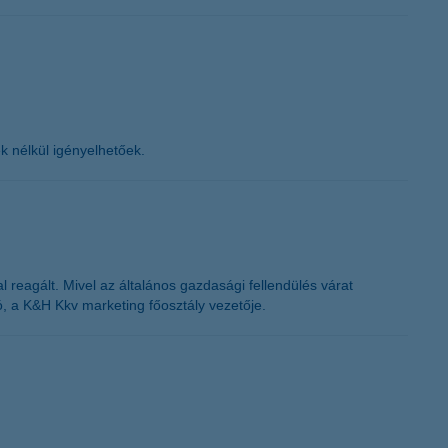
ek nélkül igényelhetőek.
 reagált. Mivel az általános gazdasági fellendülés várat
 a K&H Kkv marketing főosztály vezetője.