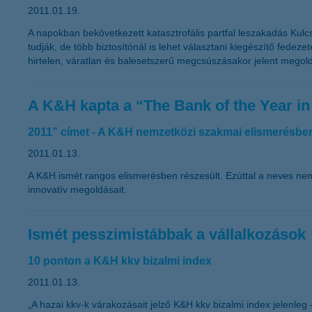
2011.01.19.
A napokban bekövetkezett katasztrofális partfal leszakadás Kulc
tudják, de több biztosítónál is lehet választani kiegészítő fede
hirtelen, váratlan és balesetszerű megcsúszásakor jelent megold
A K&H kapta a “The Bank of the Year i
2011” címet - A K&H nemzetközi szakmai elismerésben
2011.01.13.
A K&H ismét rangos elismerésben részesült. Ezúttal a neves ne
innovatív megoldásait.
Ismét pesszimistábbak a vállalkozások
10 ponton a K&H kkv bizalmi index
2011.01.13.
„A hazai kkv-k várakozásait jelző K&H kkv bizalmi index jelenle