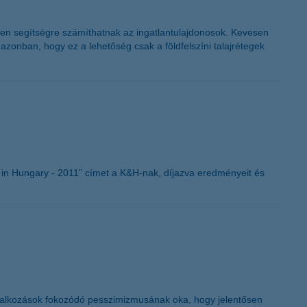
lyen segítségre számíthatnak az ingatlantulajdonosok. Kevesen
azonban, hogy ez a lehetőség csak a földfelszíni talajrétegek
in Hungary - 2011” címet a K&H-nak, díjazva eredményeit és
vállalkozások fokozódó pesszimizmusának oka, hogy jelentősen