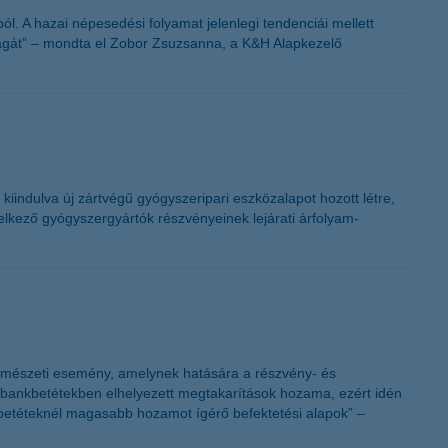
K&H token megújítás
. A hazai népesedési folyamat jelenlegi tendenciái mellett
ságát” – mondta el Zobor Zsuzsanna, a K&H Alapkezelő
iindulva új zártvégű gyógyszeripari eszközalapot hozott létre,
delkező gyógyszergyártók részvényeinek lejárati árfolyam-
y természeti esemény, amelynek hatására a részvény- és
s bankbetétekben elhelyezett megtakarítások hozama, ezért idén
 betéteknél magasabb hozamot ígérő befektetési alapok” –