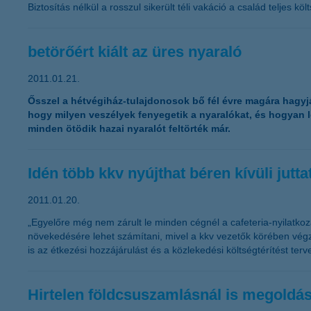
Biztosítás nélkül a rosszul sikerült téli vakáció a család teljes k
betörőért kiált az üres nyaraló
2011.01.21.
Ősszel a hétvégiház-tulajdonosok bő fél évre magára hagyják
hogy milyen veszélyek fenyegetik a nyaralókat, és hogyan l
minden ötödik hazai nyaralót feltörték már.
Idén több kkv nyújthat béren kívüli jutt
2011.01.20.
„Egyelőre még nem zárult le minden cégnél a cafeteria-nyilatkoza
növekedésére lehet számítani, mivel a kkv vezetők körében végze
is az étkezési hozzájárulást és a közlekedési költségtérítést te
Hirtelen földcsuszamlásnál is megoldás 