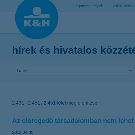
magánszemélyek
vállalkozáso
hírek és hivatalos közzét
2 431 - 2 451 / 2 451 tétel megjelenítése.
Az elöregedő társadalomban nem lehet
2011.04.05.