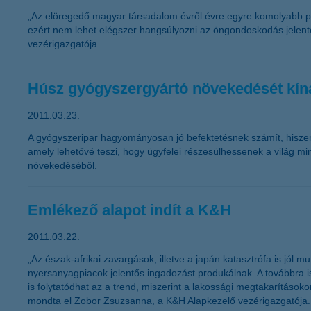
„Az elöregedő magyar társadalom évről évre egyre komolyabb pro
ezért nem lehet elégszer hangsúlyozni az öngondoskodás jelent
vezérigazgatója.
Húsz gyógyszergyártó növekedését kíná
2011.03.23.
A gyógyszeripar hagyományosan jó befektetésnek számít, hiszen a
amely lehetővé teszi, hogy ügyfelei részesülhessenek a világ min
növekedéséből.
Emlékező alapot indít a K&H
2011.03.22.
„Az észak-afrikai zavargások, illetve a japán katasztrófa is jól
nyersanyagpiacok jelentős ingadozást produkálnak. A továbbra 
is folytatódhat az a trend, miszerint a lakossági megtakarítás
mondta el Zobor Zsuzsanna, a K&H Alapkezelő vezérigazgatója.