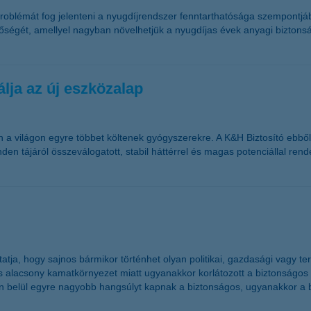
blémát fog jelenteni a nyugdíjrendszer fenntarthatósága szempontjából
őségét, amellyel nagyban növelhetjük a nyugdíjas évek anyagi bizton
lja az új eszközalap
 világon egyre többet költenek gyógyszerekre. A K&H Biztosító ebből k
den tájáról összeválogatott, stabil háttérrel és magas potenciállal ren
 mutatja, hogy sajnos bármikor történhet olyan politikai, gazdasági vag
is alacsony kamatkörnyezet miatt ugyanakkor korlátozott a biztonságo
okon belül egyre nagyobb hangsúlyt kapnak a biztonságos, ugyanakkor a