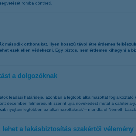
öltségvetését romba döntheti.
 második otthonukat. Ilyen hosszú távollétre érdemes felkészülni, 
ehet ezek ellen védekezni. Egy biztos, nem érdemes kihagyni a biz
atást a dolgozóknak
tok leadási határideje, azonban a legtöbb alkalmazottat foglalkoztató k
tt decemberi felmérésünk szerint újra növekedést mutat a cafeteria-ju
rvezik nyújtani legtöbben az alkalmazottaknak”– mondta el Németh Lászl
lehet a lakásbiztosítás szakértői vélemény 