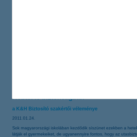
„Az idei év eleje különlegesnek tekinthető abból a szempontból
A családok egy részének így megnövekedett jövedelme lehetősége
háztartások megtakarítása ma már a GDP közel 5%-át teszi ki” 
Zöld otthont, zöldhitelből, zöldbiztosí
beruházások finanszírozása ingatlanfed
2011.01.27.
A K&H zöldhitel energia-megtakarítást eredményező, lakáskorszer
fészek „zöld” otthonbiztosítást is lehet kötni. A környezettudatos
Hóban is biztonságban
a K&H Biztosító szakértői véleménye
2011.01.24.
Sok magyarországi iskolában kezdődik síszünet ezekben a hete
látják el gyermekeiket, de ugyanennyire fontos, hogy az utasbizto