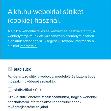
A kh.hu weboldal sütiket
(cookie) használ.
hírek és hivatalos
A sütik a weboldal teljes és kényelmes használatához, a
közzétételek
webhelyforgalmunk elemzéséhez és személyre szabott
ajánlatok adásához szükségesek. További információ a
sütikről
itt érhető el
.
egyéb
English
alap sütik
Az idetartozó sütik a weboldal megfelelő és biztonságos
műszaki működését szolgálják.
statisztikai sütik
Ezek a sütik lehetővé teszik számunkra, hogy a weboldal
használatáról információkat kaphassunk annak
Előző
Következő
továbbfejlesztése céljából.