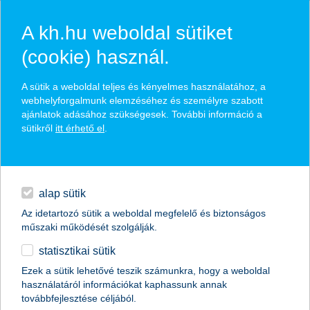
A kh.hu weboldal sütiket
(cookie) használ.
hírek és hivatalos
A sütik a weboldal teljes és kényelmes használatához, a
közzétételek
webhelyforgalmunk elemzéséhez és személyre szabott
ajánlatok adásához szükségesek. További információ a
sütikről
itt érhető el
.
egyéb
English
alap sütik
Az idetartozó sütik a weboldal megfelelő és biztonságos
műszaki működését szolgálják.
statisztikai sütik
a kkv-k bíznak a kormányzati
Ezek a sütik lehetővé teszik számunkra, hogy a weboldal
használatáról információkat kaphassunk annak
intézkedésekben
továbbfejlesztése céljából.