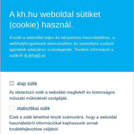
A kh.hu weboldal sütiket
(cookie) használ.
hírek és hivatalos
A sütik a weboldal teljes és kényelmes használatához, a
közzétételek
webhelyforgalmunk elemzéséhez és személyre szabott
ajánlatok adásához szükségesek. További információ a
sütikről
itt érhető el
.
egyéb
English
alap sütik
Az idetartozó sütik a weboldal megfelelő és biztonságos
műszaki működését szolgálják.
statisztikai sütik
A legjobb kereskedelemfinanszírozási
Ezek a sütik lehetővé teszik számunkra, hogy a weboldal
használatáról információkat kaphassunk annak
bank címet kapta a K&H Bank
továbbfejlesztése céljából.
Magyarországon