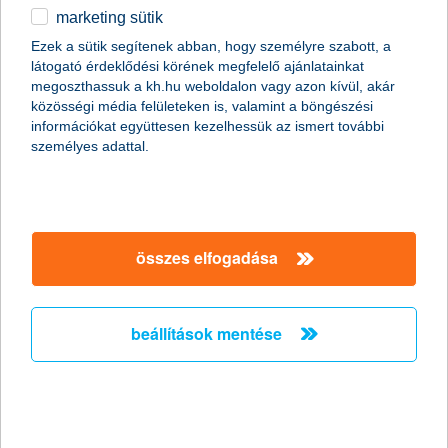
marketing sütik
2011.01.07.
Ezek a sütik segítenek abban, hogy személyre szabott, a
látogató érdeklődési körének megfelelő ajánlatainkat
A Global Finance magazin ismét a K&H Banknak ítélte a legjobb
megoszthassuk a kh.hu weboldalon vagy azon kívül, akár
kereskedelemfinanszírozási bank címet Magyarországon (Best
közösségi média felületeken is, valamint a böngészési
Trade Finance Provider in Hungary 2011).
információkat együttesen kezelhessük az ismert további
személyes adattal.
Előző
Következő
összes elfogadása
beállítások mentése
társaságunk
társaságunk megnyitása
hasznos információk
rólunk
hasznos információk megnyitása
cégcsoport
ügyfélvédelem