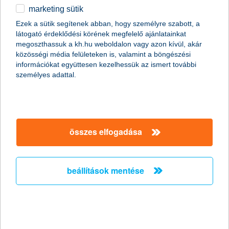
marketing sütik
2011.01.07.
Ezek a sütik segítenek abban, hogy személyre szabott, a
látogató érdeklődési körének megfelelő ajánlatainkat
A Global Finance magazin ismét a K&H Banknak ítélte a legjobb
megoszthassuk a kh.hu weboldalon vagy azon kívül, akár
kereskedelemfinanszírozási bank címet Magyarországon (Best
közösségi média felületeken is, valamint a böngészési
Trade Finance Provider in Hungary 2011).
információkat együttesen kezelhessük az ismert további
személyes adattal.
Előző
Következő
összes elfogadása
beállítások mentése
társaságunk
társaságunk megnyitása
hasznos információk
rólunk
hasznos információk megnyitása
cégcsoport
ügyfélvédelem