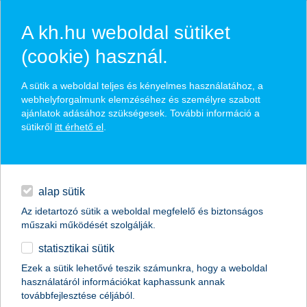
A kh.hu weboldal sütiket
(cookie) használ.
hírek és hivatalos
A sütik a weboldal teljes és kényelmes használatához, a
közzétételek
webhelyforgalmunk elemzéséhez és személyre szabott
ajánlatok adásához szükségesek. További információ a
sütikről
itt érhető el
.
egyéb
English
alap sütik
Az idetartozó sütik a weboldal megfelelő és biztonságos
műszaki működését szolgálják.
statisztikai sütik
A legjobb kereskedelemfinanszírozási
Ezek a sütik lehetővé teszik számunkra, hogy a weboldal
használatáról információkat kaphassunk annak
bank címet kapta a K&H Bank
továbbfejlesztése céljából.
Magyarországon