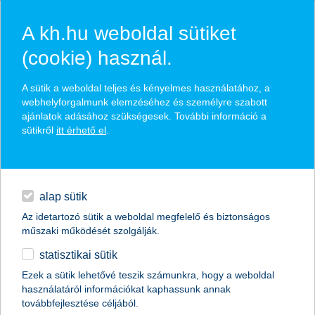
A kh.hu weboldal sütiket
(cookie) használ.
hírek és hivatalos
A sütik a weboldal teljes és kényelmes használatához, a
közzétételek
webhelyforgalmunk elemzéséhez és személyre szabott
ajánlatok adásához szükségesek. További információ a
sütikről
itt érhető el
.
egyéb
English
alap sütik
Az idetartozó sütik a weboldal megfelelő és biztonságos
műszaki működését szolgálják.
statisztikai sütik
a jövőben nem egymást, hanem a
Ezek a sütik lehetővé teszik számunkra, hogy a weboldal
használatáról információkat kaphassunk annak
balesetet előzik meg az autók
továbbfejlesztése céljából.